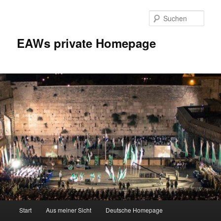
Zum
Inhalt
Such
wechseln
EAWs private Homepage
Hauptmenü
Start
Aus meiner Sicht
Deutsche Homepage