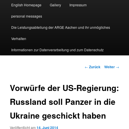
English Homepage
Gallery
Impressum
personal messages
Die Leistungsabteilung der ARGE Aachen und ihr unmögliches
Verhalten
Informationen zur Datenverarbeitung und zum Datenschutz
Beitragsnavigation
←
Zurück
Weiter
→
Vorwürfe der US-Regierung:
Russland soll Panzer in die
Ukraine geschickt haben
Veröffentlicht am
14. Juni 2014