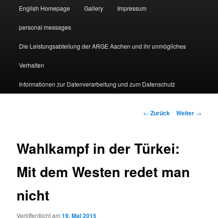
English Homepage
Gallery
Impressum
personal messages
Die Leistungsabteilung der ARGE Aachen und ihr unmögliches
Verhalten
Informationen zur Datenverarbeitung und zum Datenschutz
Beitragsnavigation
←
Zurück
Weiter
→
Wahlkampf in der Türkei:
Mit dem Westen redet man
nicht
Veröffentlicht am
19. Mai 2015