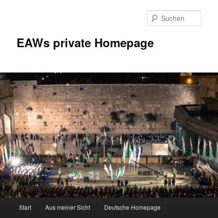
Zum
Inhalt
Such
wechseln
EAWs private Homepage
Hauptmenü
Start
Aus meiner Sicht
Deutsche Homepage