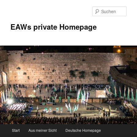
Zum
Inhalt
Such
wechseln
EAWs private Homepage
Hauptmenü
Start
Aus meiner Sicht
Deutsche Homepage