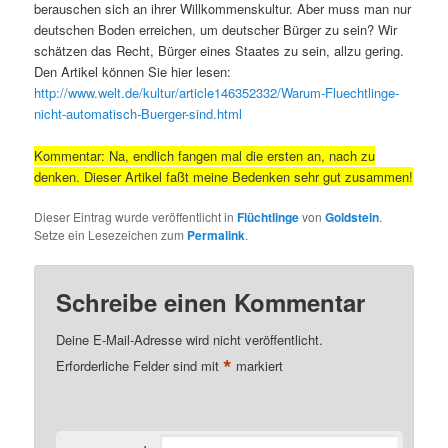
berauschen sich an ihrer Willkommenskultur. Aber muss man nur
deutschen Boden erreichen, um deutscher Bürger zu sein? Wir
schätzen das Recht, Bürger eines Staates zu sein, allzu gering.
Den Artikel können Sie hier lesen:
http://www.welt.de/kultur/article146352332/Warum-Fluechtlinge-
nicht-automatisch-Buerger-sind.html
Kommentar: Na, endlich fangen mal die ersten an, nach zu
denken. Dieser Artikel faßt meine Bedenken sehr gut zusammen!
Dieser Eintrag wurde veröffentlicht in
Flüchtlinge
von
Goldstein
.
Setze ein Lesezeichen zum
Permalink
.
Schreibe einen Kommentar
Deine E-Mail-Adresse wird nicht veröffentlicht.
*
Erforderliche Felder sind mit
markiert