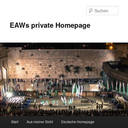
Zum
Inhalt
Such
wechseln
EAWs private Homepage
Hauptmenü
Start
Aus meiner Sicht
Deutsche Homepage