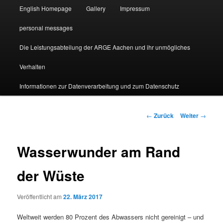
English Homepage
Gallery
Impressum
personal messages
Die Leistungsabteilung der ARGE Aachen und ihr unmögliches
Verhalten
Informationen zur Datenverarbeitung und zum Datenschutz
Beitragsnavigation
←
Zurück
Weiter
→
Wasserwunder am Rand
der Wüste
Veröffentlicht am
22. März 2017
Weltweit werden 80 Prozent des Abwassers nicht gereinigt – und