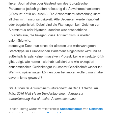
linken Journalisten oder Gastrednern des Europäischen
Parlaments jedoch greifen reflexartig die Abwehrmechanismen
(»Dies ist Kritik an Israel«). Die Antisemitismusforschung sieht
all dies mit Fassungslosigkeit: Alle Bedenken werden ignoriert
oder bagatellisiert. Dabei sind die Warnungen kein Zeichen von
Alarmismus oder Hysterie, sondern wissenschaftliche
Erkenntnisse, die belegen, dass Antisemitismus wieder
salonfähig wird.
stereotype Dass nun eines der ältesten und widerwärtigsten
Stereotype im Europäischen Parlament eingebracht wird und es
außerhalb Israels keinen massiven Protest, keine entsetzte Kritik
gibt, zeigt, wie normal, wie habitualisiert und wie akzeptiert
antisemitisches Gedankengut in unserer Gesellschaft wieder ist.
Wer wird später sagen können oder behaupten wollen, man habe
davon nichts gewusst?
Die Autorin ist Antisemitismusforscherin an der TU Berlin. Im
März 2016 hielt sie im Bundestag einen Vortrag zur
»Israelisierung des aktuellen Antisemitismus«.
Dieser Eintrag wurde veröffentlicht in
Antisemitismus
von
Goldstein
.