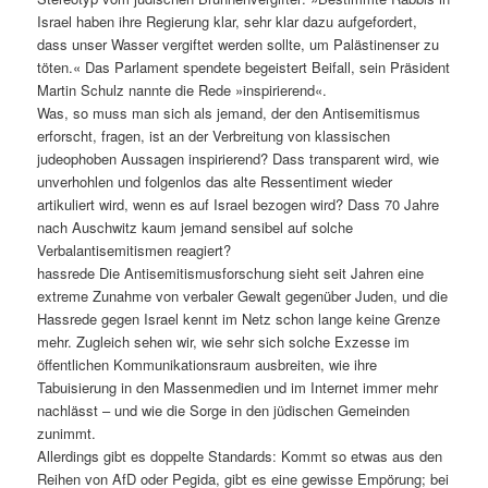
Israel haben ihre Regierung klar, sehr klar dazu aufgefordert,
dass unser Wasser vergiftet werden sollte, um Palästinenser zu
töten.« Das Parlament spendete begeistert Beifall, sein Präsident
Martin Schulz nannte die Rede »inspirierend«.
Was, so muss man sich als jemand, der den Antisemitismus
erforscht, fragen, ist an der Verbreitung von klassischen
judeophoben Aussagen inspirierend? Dass transparent wird, wie
unverhohlen und folgenlos das alte Ressentiment wieder
artikuliert wird, wenn es auf Israel bezogen wird? Dass 70 Jahre
nach Auschwitz kaum jemand sensibel auf solche
Verbalantisemitismen reagiert?
hassrede Die Antisemitismusforschung sieht seit Jahren eine
extreme Zunahme von verbaler Gewalt gegenüber Juden, und die
Hassrede gegen Israel kennt im Netz schon lange keine Grenze
mehr. Zugleich sehen wir, wie sehr sich solche Exzesse im
öffentlichen Kommunikationsraum ausbreiten, wie ihre
Tabuisierung in den Massenmedien und im Internet immer mehr
nachlässt – und wie die Sorge in den jüdischen Gemeinden
zunimmt.
Allerdings gibt es doppelte Standards: Kommt so etwas aus den
Reihen von AfD oder Pegida, gibt es eine gewisse Empörung; bei