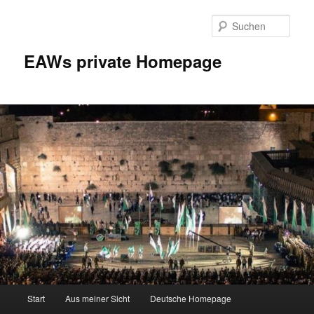
Zum
Inhalt
Such
wechseln
EAWs private Homepage
Hauptmenü
Start
Aus meiner Sicht
Deutsche Homepage