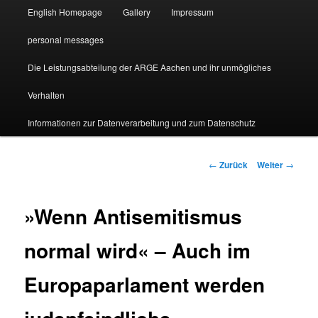
English Homepage
Gallery
Impressum
personal messages
Die Leistungsabteilung der ARGE Aachen und ihr unmögliches
Verhalten
Informationen zur Datenverarbeitung und zum Datenschutz
Beitragsnavigation
←
Zurück
Weiter
→
»Wenn Antisemitismus
normal wird« – Auch im
Europaparlament werden