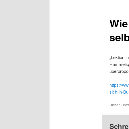
Wie
selb
„Lektion 
Hammelspru
überpropor
https://ww
sich-in-Bu
Dieser Eintr
Schre