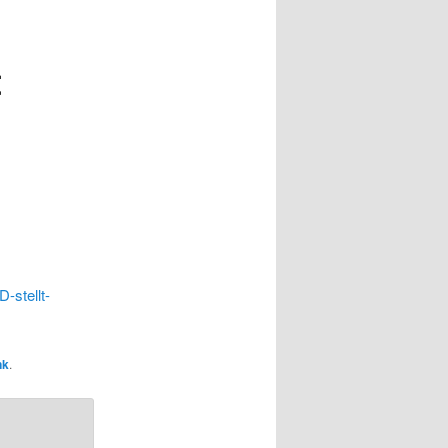
t
-stellt-
nk
.