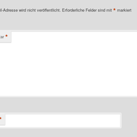
*
l-Adresse wird nicht veröffentlicht.
Erforderliche Felder sind mit
markiert
*
ar
*