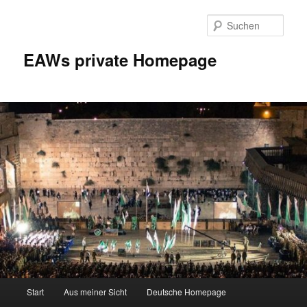
Zum
Inhalt
Such
wechseln
EAWs private Homepage
Hauptmenü
Start
Aus meiner Sicht
Deutsche Homepage