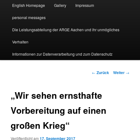
English Homepage
Gallery
Impressum
personal messages
Die Leistungsabteilung der ARGE Aachen und ihr unmögliches
Verhalten
Informationen zur Datenverarbeitung und zum Datenschutz
Beitragsnavigation
←
Zurück
Weiter
→
„Wir sehen ernsthafte
Vorbereitung auf einen
großen Krieg“
Veröffentlicht am
17. September 2017