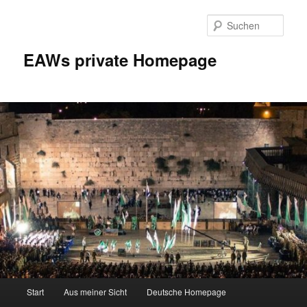
Zum
Inhalt
Such
wechseln
EAWs private Homepage
Hauptmenü
Start
Aus meiner Sicht
Deutsche Homepage