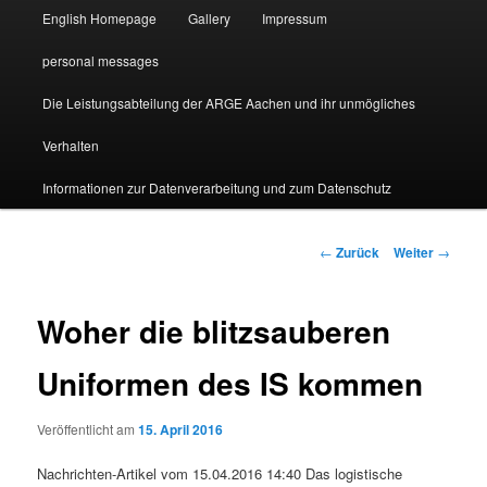
English Homepage
Gallery
Impressum
personal messages
Die Leistungsabteilung der ARGE Aachen und ihr unmögliches
Verhalten
Informationen zur Datenverarbeitung und zum Datenschutz
Beitragsnavigation
←
Zurück
Weiter
→
Woher die blitzsauberen
Uniformen des IS kommen
Veröffentlicht am
15. April 2016
Nachrichten-Artikel vom 15.04.2016 14:40 Das logistische