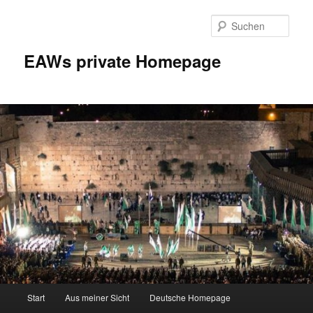
Zum
Inhalt
Such
wechseln
EAWs private Homepage
Hauptmenü
Start
Aus meiner Sicht
Deutsche Homepage