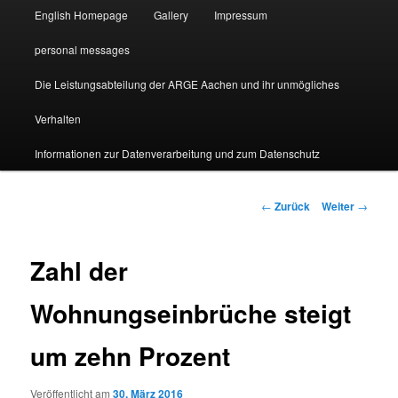
English Homepage
Gallery
Impressum
personal messages
Die Leistungsabteilung der ARGE Aachen und ihr unmögliches
Verhalten
Informationen zur Datenverarbeitung und zum Datenschutz
Beitragsnavigation
←
Zurück
Weiter
→
Zahl der
Wohnungseinbrüche steigt
um zehn Prozent
Veröffentlicht am
30. März 2016