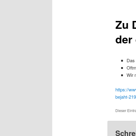
Zu 
der
Das 
Oftm
Wir 
https://ww
bejaht-21
Dieser Eintr
Schre