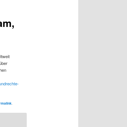
am,
tweit
über
ehen
undrechte-
rmalink
.