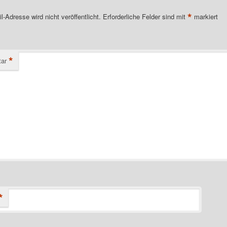
*
l-Adresse wird nicht veröffentlicht.
Erforderliche Felder sind mit
markiert
*
ar
*