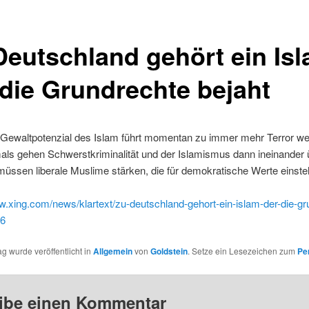
Deutschland gehört ein Isl
 die Grundrechte bejaht
Gewaltpotenzial des Islam führt momentan zu immer mehr Terror wel
als gehen Schwerstkriminalität und der Islamismus dann ineinander 
müssen liberale Muslime stärken, die für demokratische Werte einst
w.xing.com/news/klartext/zu-deutschland-gehort-ein-islam-der-die-gr
96
ag wurde veröffentlicht in
Allgemein
von
Goldstein
. Setze ein Lesezeichen zum
Pe
ibe einen Kommentar