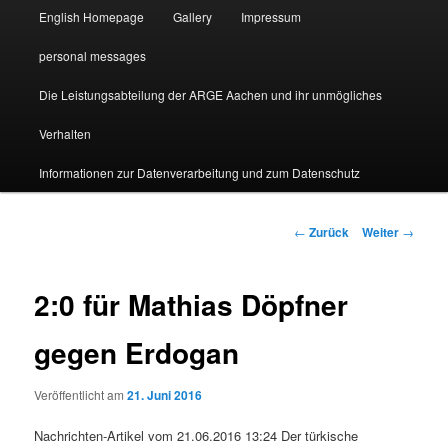
English Homepage
Gallery
Impressum
personal messages
Die Leistungsabteilung der ARGE Aachen und ihr unmögliches
Verhalten
Informationen zur Datenverarbeitung und zum Datenschutz
Beitragsnavigation
←
Zurück
Weiter
→
2:0 für Mathias Döpfner
gegen Erdogan
Veröffentlicht am
21. Juni 2016
Nachrichten-Artikel vom 21.06.2016 13:24 Der türkische