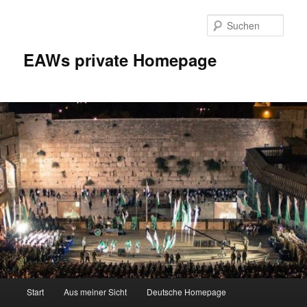
Zum
Inhalt
Such
wechseln
EAWs private Homepage
Hauptmenü
Start
Aus meiner Sicht
Deutsche Homepage