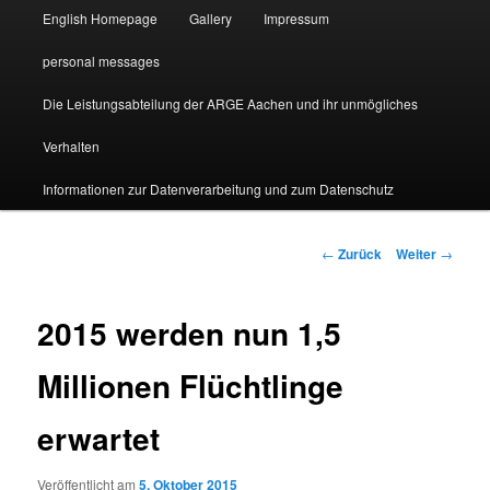
English Homepage
Gallery
Impressum
personal messages
Die Leistungsabteilung der ARGE Aachen und ihr unmögliches
Verhalten
Informationen zur Datenverarbeitung und zum Datenschutz
Beitragsnavigation
←
Zurück
Weiter
→
2015 werden nun 1,5
Millionen Flüchtlinge
erwartet
Veröffentlicht am
5. Oktober 2015