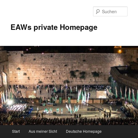
Zum
Inhalt
Such
wechseln
EAWs private Homepage
Hauptmenü
Start
Aus meiner Sicht
Deutsche Homepage