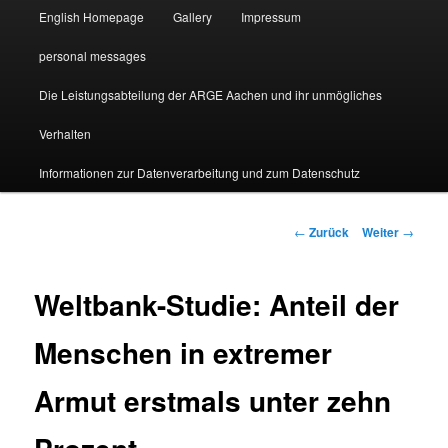
English Homepage
Gallery
Impressum
personal messages
Die Leistungsabteilung der ARGE Aachen und ihr unmögliches
Verhalten
Informationen zur Datenverarbeitung und zum Datenschutz
Beitragsnavigation
←
Zurück
Weiter
→
Weltbank-Studie: Anteil der
Menschen in extremer
Armut erstmals unter zehn