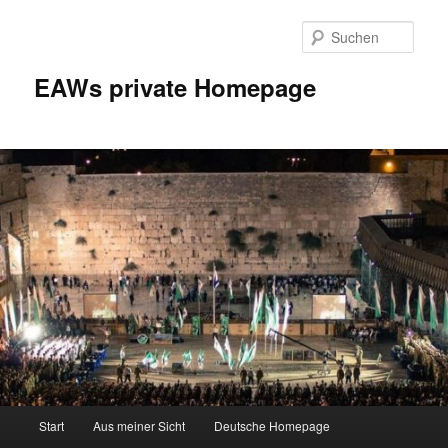
Zum
Inhalt
Such
wechseln
EAWs private Homepage
Hauptmenü
Start
Aus meiner Sicht
Deutsche Homepage