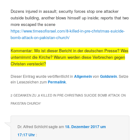
Dozens injured in assault; security forces stop one attacker
outside building, another blows himself up inside; reports that two
more escaped the scene
https://www.timesofisrael.com/8-killed-in-pre-christmas-suicide-
bomb-attack-on-pakistan-church/
Kommentar: Wo ist dieser Bericht in der deutschen Presse? Was
unternimmt die Kirche? Warum werden diese Verbrechen gegen
Christen versteckt?
Dieser Eintrag wurde veröffentlicht in
Allgemein
von
Goldstein
. Setze
ein Lesezeichen zum
Permalink
.
2 GEDANKEN ZU „
8 KILLED IN PRE-CHRISTMAS SUICIDE BOMB ATTACK ON
PAKISTAN CHURCH
“
Dr. Alfred Schlicht
sagte am
18. Dezember 2017 um
17:17 Uhr
: