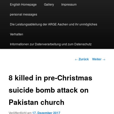
English Homepage
Gallery
Impressum
personal messages
Die Leistungsabteilung der ARGE Aachen und ihr unmögliches
Verhalten
Informationen zur Datenverarbeitung und zum Datenschutz
Beitragsnavigation
←
Zurück
Weiter
→
8 killed in pre-Christmas
suicide bomb attack on
Pakistan church
Veröffentlicht am
17. Dezember 2017