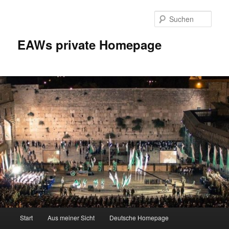
Zum
Inhalt
Such
wechseln
EAWs private Homepage
Hauptmenü
Start
Aus meiner Sicht
Deutsche Homepage