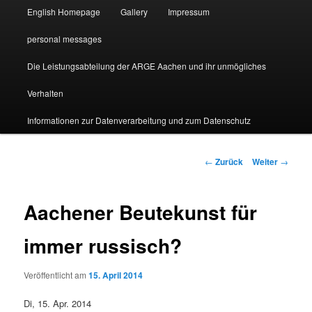
English Homepage
Gallery
Impressum
personal messages
Die Leistungsabteilung der ARGE Aachen und ihr unmögliches
Verhalten
Informationen zur Datenverarbeitung und zum Datenschutz
Beitragsnavigation
←
Zurück
Weiter
→
Aachener Beutekunst für
immer russisch?
Veröffentlicht am
15. April 2014
Di, 15. Apr. 2014