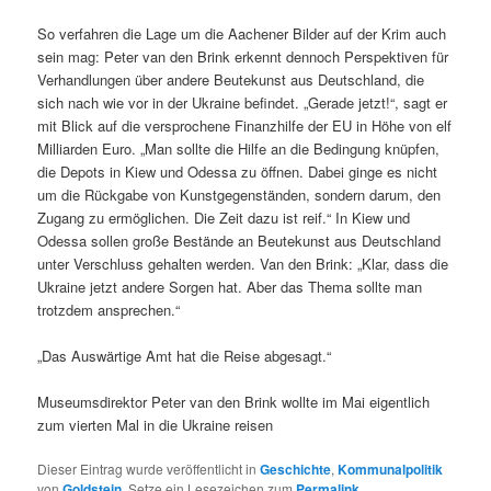
So verfahren die Lage um die Aachener Bilder auf der Krim auch
sein mag: Peter van den Brink erkennt dennoch Perspektiven für
Verhandlungen über andere Beutekunst aus Deutschland, die
sich nach wie vor in der Ukraine befindet. „Gerade jetzt!“, sagt er
mit Blick auf die versprochene Finanzhilfe der EU in Höhe von elf
Milliarden Euro. „Man sollte die Hilfe an die Bedingung knüpfen,
die Depots in Kiew und Odessa zu öffnen. Dabei ginge es nicht
um die Rückgabe von Kunstgegenständen, sondern darum, den
Zugang zu ermöglichen. Die Zeit dazu ist reif.“ In Kiew und
Odessa sollen große Bestände an Beutekunst aus Deutschland
unter Verschluss gehalten werden. Van den Brink: „Klar, dass die
Ukraine jetzt andere Sorgen hat. Aber das Thema sollte man
trotzdem ansprechen.“
„Das Auswärtige Amt hat die Reise abgesagt.“
Museumsdirektor Peter van den Brink wollte im Mai eigentlich
zum vierten Mal in die Ukraine reisen
Dieser Eintrag wurde veröffentlicht in
Geschichte
,
Kommunalpolitik
von
Goldstein
. Setze ein Lesezeichen zum
Permalink
.