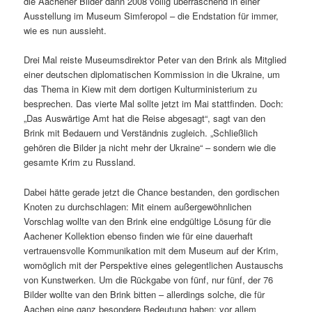
die Aachener Bilder dann 2008 völlig überraschend in einer
Ausstellung im Museum Simferopol – die Endstation für immer,
wie es nun aussieht.
Drei Mal reiste Museumsdirektor Peter van den Brink als Mitglied
einer deutschen diplomatischen Kommission in die Ukraine, um
das Thema in Kiew mit dem dortigen Kulturministerium zu
besprechen. Das vierte Mal sollte jetzt im Mai stattfinden. Doch:
„Das Auswärtige Amt hat die Reise abgesagt“, sagt van den
Brink mit Bedauern und Verständnis zugleich. „Schließlich
gehören die Bilder ja nicht mehr der Ukraine“ – sondern wie die
gesamte Krim zu Russland.
Dabei hätte gerade jetzt die Chance bestanden, den gordischen
Knoten zu durchschlagen: Mit einem außergewöhnlichen
Vorschlag wollte van den Brink eine endgültige Lösung für die
Aachener Kollektion ebenso finden wie für eine dauerhaft
vertrauensvolle Kommunikation mit dem Museum auf der Krim,
womöglich mit der Perspektive eines gelegentlichen Austauschs
von Kunstwerken. Um die Rückgabe von fünf, nur fünf, der 76
Bilder wollte van den Brink bitten – allerdings solche, die für
Aachen eine ganz besondere Bedeutung haben: vor allem