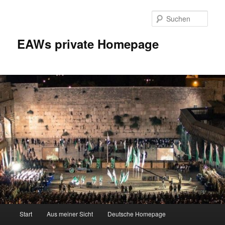
Zum
Inhalt
Such
wechseln
EAWs private Homepage
Hauptmenü
Start
Aus meiner Sicht
Deutsche Homepage