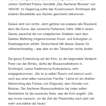
Johann Gottfried Pulians Gemälde „Das Aachener Münster“ von
1854/55. Im Gegenzug sollte das Kunstmuseum Simferopol alle
anderen Beutebilder aus Aachen geschenkt bekommen.
Daraus wird nun nichts: Jetzt gehören sie sowieso alle Russland,
denn die Duma, das russische Parlament, hatte 1998 in einem
Gesetz pauschal die von sowjetischen Soldaten nach dem
Zweiten Weltkrieg mitgenommenen Kunst- und Kulturgüter zu
Staatseigentum erklärt. Deutschland hält dieses Gesetz für
völkerrechtswidrig – was aber an den Tatsachen nichts ändert.
Die ganze Entwicklung auf der Krim, so der begründete Verdacht
Peter van den Brinks, dürfte der Museumsdirektorin in
Simferopol, Larina Vladimirovna Kudryashova, sehr
entgegenkommen: „Sie ist ja selbst Russin und stammt auch
noch aus einer edlen russischen Familie.“ Larina ist ein direkter
Abkömmling des Fürsten Juri Dolgorukij, dem Gründer von
Moskau. Der Aachener Museumsdirektor hat indes selbst
Verständnis für die russische Seite, was die Krim angeht: „Die
war immer russisch, vor der Zeit der Perestroika noch sehr viel
mehr und stärker als heute.“