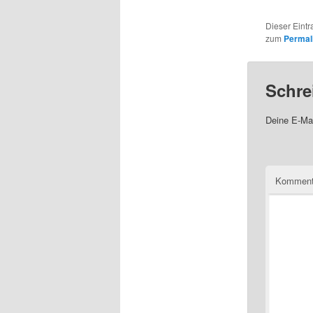
Dieser Eintr
zum
Permal
Schre
Deine E-Mai
Komment