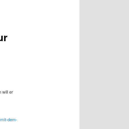
ur
will er
n-mit-dem-