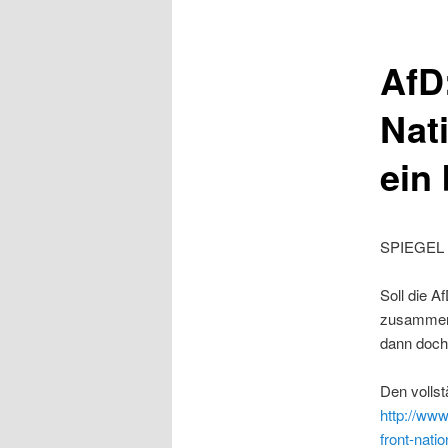
AfD
Nat
ein
SPIEGEL 
Soll die A
zusammena
dann doch 
Den vollst
http://www
front-nat