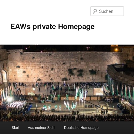
Zum
Inhalt
Such
wechseln
EAWs private Homepage
Hauptmenü
Start
Aus meiner Sicht
Deutsche Homepage