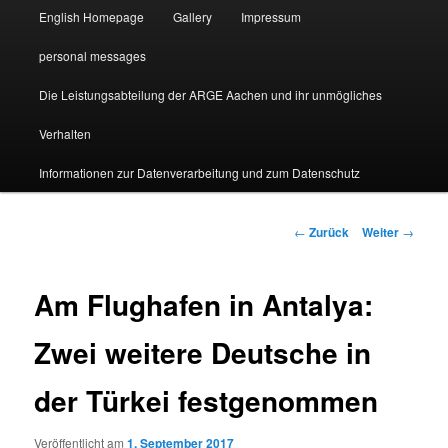
English Homepage
Gallery
Impressum
personal messages
Die Leistungsabteilung der ARGE Aachen und ihr unmögliches
Verhalten
Informationen zur Datenverarbeitung und zum Datenschutz
Beitragsnavigation
←
Zurück
Weiter
→
Am Flughafen in Antalya:
Zwei weitere Deutsche in
der Türkei festgenommen
Veröffentlicht am
1. September 2017