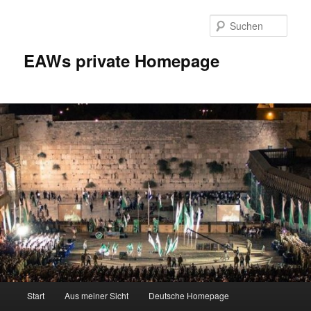
Zum
Inhalt
Such
wechseln
EAWs private Homepage
Hauptmenü
Start
Aus meiner Sicht
Deutsche Homepage