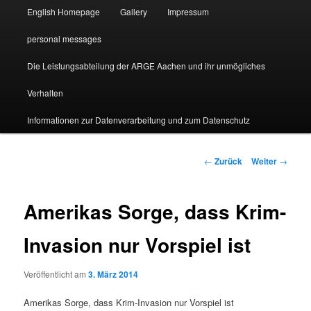
English Homepage
Gallery
Impressum
personal messages
Die Leistungsabteilung der ARGE Aachen und ihr unmögliches
Verhalten
Informationen zur Datenverarbeitung und zum Datenschutz
Beitragsnavigation
←
Zurück
Weiter
→
Amerikas Sorge, dass Krim-
Invasion nur Vorspiel ist
Veröffentlicht am
3. März 2014
Amerikas Sorge, dass Krim-Invasion nur Vorspiel ist