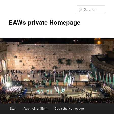
Zum
Inhalt
Such
wechseln
EAWs private Homepage
Hauptmenü
Start
Aus meiner Sicht
Deutsche Homepage