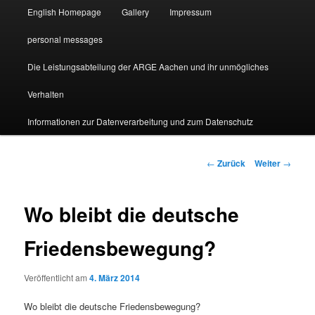
English Homepage
Gallery
Impressum
personal messages
Die Leistungsabteilung der ARGE Aachen und ihr unmögliches
Verhalten
Informationen zur Datenverarbeitung und zum Datenschutz
Beitragsnavigation
←
Zurück
Weiter
→
Wo bleibt die deutsche
Friedensbewegung?
Veröffentlicht am
4. März 2014
Wo bleibt die deutsche Friedensbewegung?