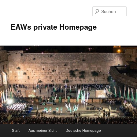
Zum
Inhalt
Such
wechseln
EAWs private Homepage
Hauptmenü
Start
Aus meiner Sicht
Deutsche Homepage