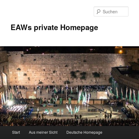
Zum
Inhalt
Such
wechseln
EAWs private Homepage
Hauptmenü
Start
Aus meiner Sicht
Deutsche Homepage