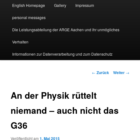
English Homepage
Gallery
Impressum
personal messages
Die Leistungsabteilung der ARGE Aachen und ihr unmögliches
Verhalten
Informationen zur Datenverarbeitung und zum Datenschutz
Beitragsnavigation
←
Zurück
Weiter
→
An der Physik rüttelt
niemand – auch nicht das
G36
Veröffentlicht am
1. Mai 2015