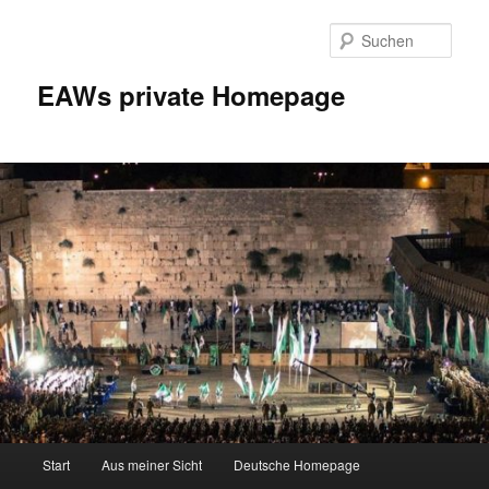
Zum
Inhalt
Such
wechseln
EAWs private Homepage
Hauptmenü
Start
Aus meiner Sicht
Deutsche Homepage