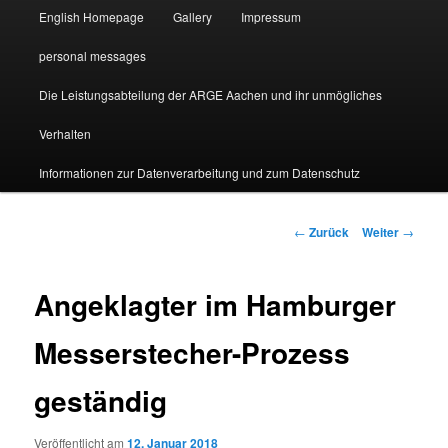
English Homepage
Gallery
Impressum
personal messages
Die Leistungsabteilung der ARGE Aachen und ihr unmögliches
Verhalten
Informationen zur Datenverarbeitung und zum Datenschutz
Beitragsnavigation
←
Zurück
Weiter
→
Angeklagter im Hamburger
Messerstecher-Prozess
geständig
Veröffentlicht am
12. Januar 2018