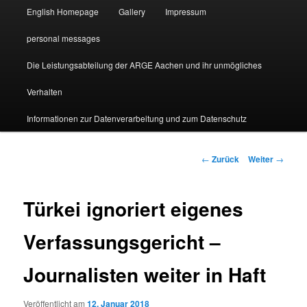
English Homepage
Gallery
Impressum
personal messages
Die Leistungsabteilung der ARGE Aachen und ihr unmögliches
Verhalten
Informationen zur Datenverarbeitung und zum Datenschutz
Beitragsnavigation
←
Zurück
Weiter
→
Türkei ignoriert eigenes
Verfassungsgericht –
Journalisten weiter in Haft
Veröffentlicht am
12. Januar 2018