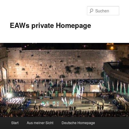
Zum
Inhalt
Such
wechseln
EAWs private Homepage
Hauptmenü
Start
Aus meiner Sicht
Deutsche Homepage