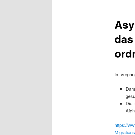
Asy
das
ord
Im vergan
Dami
gesu
Die 
Afgh
https://ww
Migration