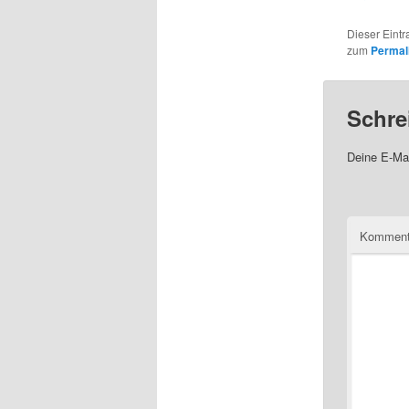
Dieser Eintr
zum
Permal
Schre
Deine E-Mai
Komment