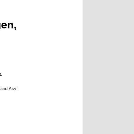
gen,
.
 Land Asyl