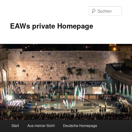
Zum
Inhalt
Such
wechseln
EAWs private Homepage
Hauptmenü
Start
Aus meiner Sicht
Deutsche Homepage