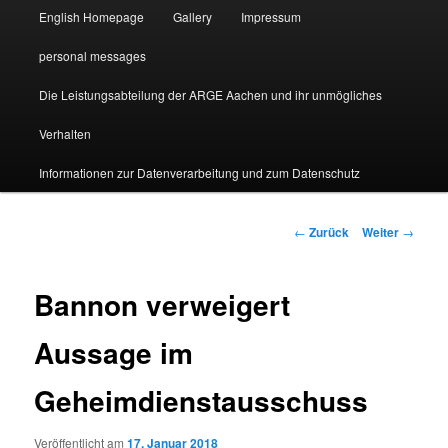
English Homepage
Gallery
Impressum
personal messages
Die Leistungsabteilung der ARGE Aachen und ihr unmögliches
Verhalten
Informationen zur Datenverarbeitung und zum Datenschutz
Beitragsnavigation
←
Zurück
Weiter
→
Bannon verweigert
Aussage im
Geheimdienstausschuss
Veröffentlicht am
17. Januar 2018