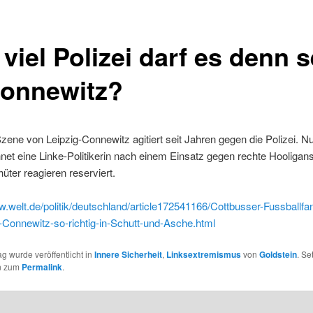
viel Polizei darf es denn s
Connewitz?
Szene von Leipzig-Connewitz agitiert seit Jahren gegen die Polizei. N
et eine Linke-Politikerin nach einem Einsatz gegen rechte Hooligans
ter reagieren reserviert.
w.welt.de/politik/deutschland/article172541166/Cottbusser-Fussballfa
-Connewitz-so-richtig-in-Schutt-und-Asche.html
ag wurde veröffentlicht in
Innere Sicherheit
,
Linksextremismus
von
Goldstein
. Se
n zum
Permalink
.