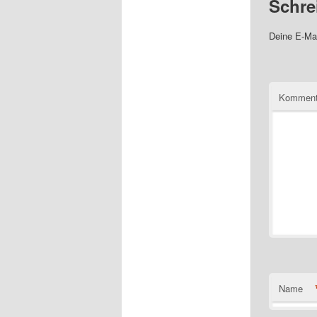
Schre
Deine E-Mai
Komment
Name