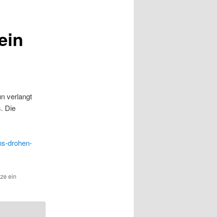
ein
un verlangt
. Die
ns-drohen-
tze ein