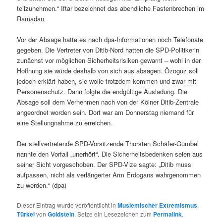
teilzunehmen.“ Iftar bezeichnet das abendliche Fastenbrechen im
Ramadan.
Vor der Absage hatte es nach dpa-Informationen noch Telefonate
gegeben. Die Vertreter von Ditib-Nord hatten die SPD-Politikerin
zunächst vor möglichen Sicherheitsrisiken gewarnt – wohl in der
Hoffnung sie würde deshalb von sich aus absagen. Özoguz soll
jedoch erklärt haben, sie wolle trotzdem kommen und zwar mit
Personenschutz. Dann folgte die endgültige Ausladung. Die
Absage soll dem Vernehmen nach von der Kölner Ditib-Zentrale
angeordnet worden sein. Dort war am Donnerstag niemand für
eine Stellungnahme zu erreichen.
Der stellvertretende SPD-Vorsitzende Thorsten Schäfer-Gümbel
nannte den Vorfall „unerhört“. Die Sicherheitsbedenken seien aus
seiner Sicht vorgeschoben. Der SPD-Vize sagte: „Ditib muss
aufpassen, nicht als verlängerter Arm Erdogans wahrgenommen
zu werden.“ (dpa)
Dieser Eintrag wurde veröffentlicht in
Muslemischer Extremismus
,
Türkei
von
Goldstein
. Setze ein Lesezeichen zum
Permalink
.