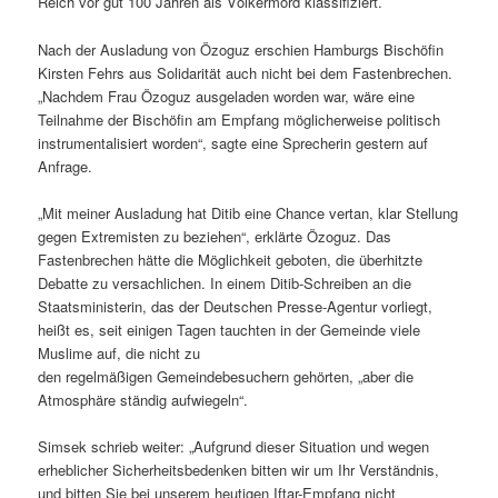
Reich vor gut 100 Jahren als Völkermord klassifiziert.
Nach der Ausladung von Özoguz erschien Hamburgs Bischöfin
Kirsten Fehrs aus Solidarität auch nicht bei dem Fastenbrechen.
„Nachdem Frau Özoguz ausgeladen worden war, wäre eine
Teilnahme der Bischöfin am Empfang möglicherweise politisch
instrumentalisiert worden“, sagte eine Sprecherin gestern auf
Anfrage.
„Mit meiner Ausladung hat Ditib eine Chance vertan, klar Stellung
gegen Extremisten zu beziehen“, erklärte Özoguz. Das
Fastenbrechen hätte die Möglichkeit geboten, die überhitzte
Debatte zu versachlichen. In einem Ditib-Schreiben an die
Staatsministerin, das der Deutschen Presse-Agentur vorliegt,
heißt es, seit einigen Tagen tauchten in der Gemeinde viele
Muslime auf, die nicht zu
den regelmäßigen Gemeindebesuchern gehörten, „aber die
Atmosphäre ständig aufwiegeln“.
Simsek schrieb weiter: „Aufgrund dieser Situation und wegen
erheblicher Sicherheitsbedenken bitten wir um Ihr Verständnis,
und bitten Sie bei unserem heutigen Iftar-Empfang nicht