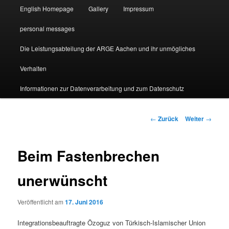
English Homepage
Gallery
Impressum
personal messages
Die Leistungsabteilung der ARGE Aachen und ihr unmögliches
Verhalten
Informationen zur Datenverarbeitung und zum Datenschutz
Beitragsnavigation
←
Zurück
Weiter
→
Beim Fastenbrechen
unerwünscht
Veröffentlicht am
17. Juni 2016
Integrationsbeauftragte Özoguz von Türkisch-Islamischer Union