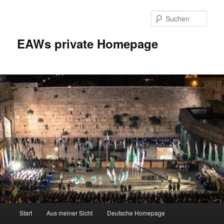
Zum
Inhalt
Such
wechseln
EAWs private Homepage
Hauptmenü
Start
Aus meiner Sicht
Deutsche Homepage