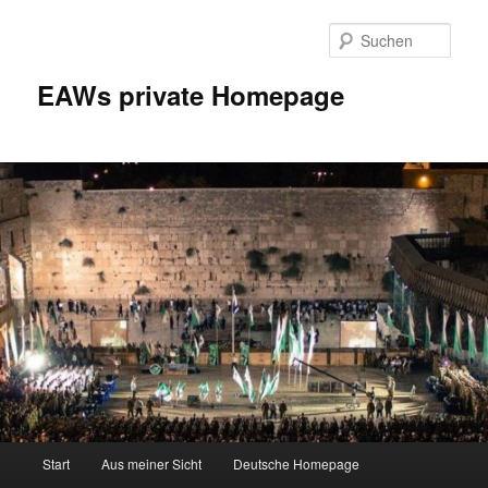
Zum
Inhalt
Such
wechseln
EAWs private Homepage
Hauptmenü
Start
Aus meiner Sicht
Deutsche Homepage