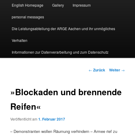
English Homepage
Gallery
Impressum
personal messages
Die Leistungsabteilung der ARGE Aachen und ihr unmögliches
Verhalten
Informationen zur Datenverarbeitung und zum Datenschutz
Beitragsnavigation
←
Zurück
Weiter
→
»Blockaden und brennende
Reifen«
Veröffentlicht am
1. Februar 2017
– Demonstranten wollen Räumung verhindern – Armee rief zu