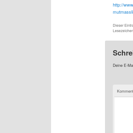
http://www
mutmassli
Dieser Eintr
Lesezeiche
Schre
Deine E-Mai
Komment