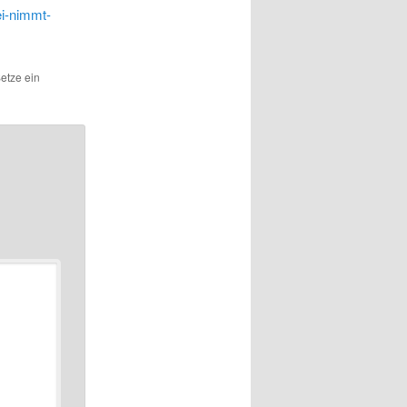
ei-nimmt-
Setze ein