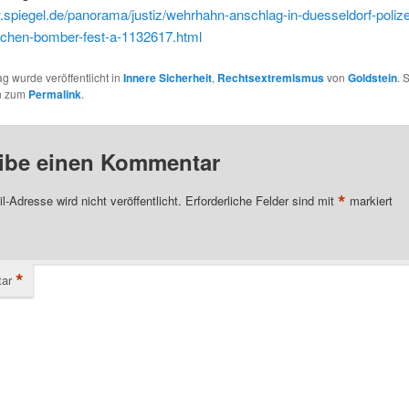
.spiegel.de/panorama/justiz/wehrhahn-anschlag-in-duesseldorf-poliz
chen-bomber-fest-a-1132617.html
ag wurde veröffentlicht in
Innere Sicherheit
,
Rechtsextremismus
von
Goldstein
. 
n zum
Permalink
.
ibe einen Kommentar
*
l-Adresse wird nicht veröffentlicht.
Erforderliche Felder sind mit
markiert
*
ar