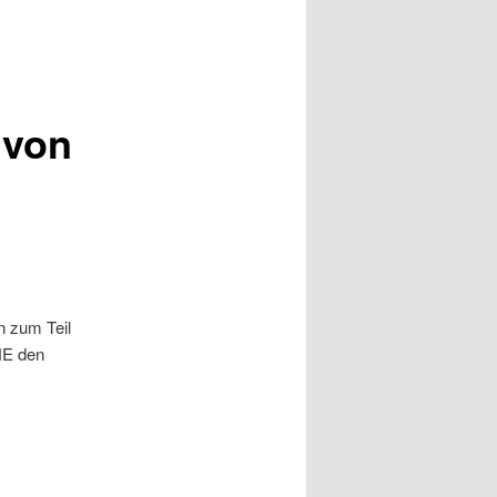
 von
n zum Teil
NE den