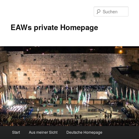
Zum
Inhalt
Such
wechseln
EAWs private Homepage
Hauptmenü
Start
Aus meiner Sicht
Deutsche Homepage