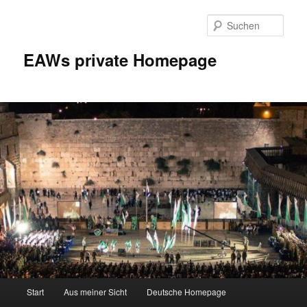
Zum
Inhalt
Such
wechseln
EAWs private Homepage
Hauptmenü
Start
Aus meiner Sicht
Deutsche Homepage