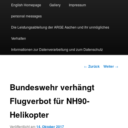
English Homepage
Gallery
Impressum
personal messages
Die Leistungsabteilung der ARGE Aachen und ihr unmögliches
Verhalten
Informationen zur Datenverarbeitung und zum Datenschutz
Beitragsnavigation
←
Zurück
Weiter
→
Bundeswehr verhängt
Flugverbot für NH90-
Helikopter
Veröffentlicht am
14. Oktober 2017