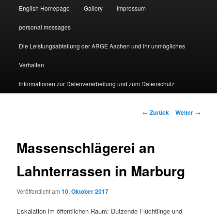
English Homepage
Gallery
Impressum
personal messages
Die Leistungsabteilung der ARGE Aachen und ihr unmögliches
Verhalten
Informationen zur Datenverarbeitung und zum Datenschutz
Beitragsnavigation
←
Zurück
Weiter
→
Massenschlägerei an
Lahnterrassen in Marburg
Veröffentlicht am
10. Oktober 2017
Eskalation im öffentlichen Raum: Dutzende Flüchtlinge und