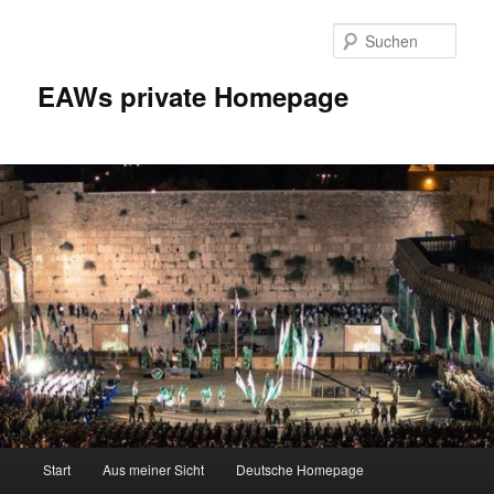
Zum
Inhalt
Such
wechseln
EAWs private Homepage
Hauptmenü
Start
Aus meiner Sicht
Deutsche Homepage