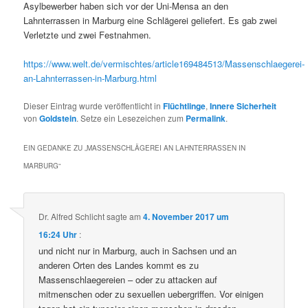
Asylbewerber haben sich vor der Uni-Mensa an den
Lahnterrassen in Marburg eine Schlägerei geliefert. Es gab zwei
Verletzte und zwei Festnahmen.
https://www.welt.de/vermischtes/article169484513/Massenschlaegerei-
an-Lahnterrassen-in-Marburg.html
Dieser Eintrag wurde veröffentlicht in
Flüchtlinge
,
Innere Sicherheit
von
Goldstein
. Setze ein Lesezeichen zum
Permalink
.
EIN GEDANKE ZU „
MASSENSCHLÄGEREI AN LAHNTERRASSEN IN
MARBURG
“
Dr. Alfred Schlicht
sagte am
4. November 2017 um
16:24 Uhr
:
und nicht nur in Marburg, auch in Sachsen und an
anderen Orten des Landes kommt es zu
Massenschlaegereien – oder zu attacken auf
mitmenschen oder zu sexuellen uebergriffen. Vor einigen