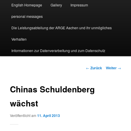
English Homepage
Gallery
Impressum
personal messages
Die Leistungsabteilung der ARGE Aachen und ihr unmögliches
Verhalten
Informationen zur Datenverarbeitung und zum Datenschutz
Beitragsnavigation
←
Zurück
Weiter
→
Chinas Schuldenberg
wächst
Veröffentlicht am
11. April 2013