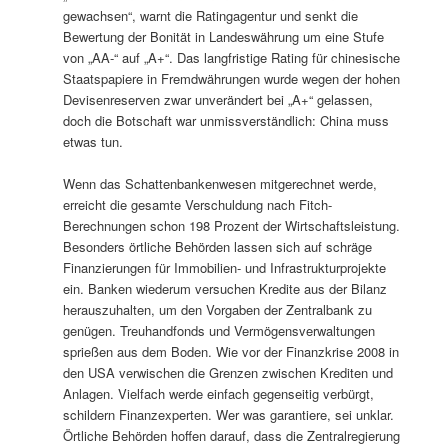
gewachsen“, warnt die Ratingagentur und senkt die
Bewertung der Bonität in Landeswährung um eine Stufe
von „AA-“ auf „A+“. Das langfristige Rating für chinesische
Staatspapiere in Fremdwährungen wurde wegen der hohen
Devisenreserven zwar unverändert bei „A+“ gelassen,
doch die Botschaft war unmissverständlich: China muss
etwas tun.
Wenn das Schattenbankenwesen mitgerechnet werde,
erreicht die gesamte Verschuldung nach Fitch-
Berechnungen schon 198 Prozent der Wirtschaftsleistung.
Besonders örtliche Behörden lassen sich auf schräge
Finanzierungen für Immobilien- und Infrastrukturprojekte
ein. Banken wiederum versuchen Kredite aus der Bilanz
herauszuhalten, um den Vorgaben der Zentralbank zu
genügen. Treuhandfonds und Vermögensverwaltungen
sprießen aus dem Boden. Wie vor der Finanzkrise 2008 in
den USA verwischen die Grenzen zwischen Krediten und
Anlagen. Vielfach werde einfach gegenseitig verbürgt,
schildern Finanzexperten. Wer was garantiere, sei unklar.
Örtliche Behörden hoffen darauf, dass die Zentralregierung