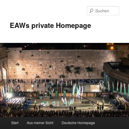
Zum
Inhalt
Such
wechseln
EAWs private Homepage
Hauptmenü
Start
Aus meiner Sicht
Deutsche Homepage