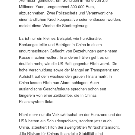
„vermisst“ gemeldet, um Schulden in Höhe von 2,5
Millionen Yuan, umgerechnet 300 000 Euro,
abzuschreiben. Zwei Polizeichefs und Verantwortliche
einer ländlichen Kreditkooperative seien entlassen worden,
meldet diese Woche die Stadtregierung.
Es ist nur ein kleines Beispiel, wie Funktionäre,
Bankangestellte und Betrüger in China in einem
undurchsichtigen Geflecht von Beziehungen gemeinsam
Kasse machen wollen. In anderen Fällen geht es um
deutlich mehr, wie die US-Ratingagentur Fitch warnt. Die
hohe Verschuldung sowie der Mangel an Transparenz und
Aufsicht auf dem wachsenden grauen Finanzmarkt in
China lassen Fitch nun Alarm schlagen. Auch
ausländische Geschäftsleute sprechen schon seit
längerem von einer Zeitbombe, die in Chinas
Finanzsystem ticke.
Nicht mehr nur die Volkswirtschaften der Eurozone und der
USA hätten ein Schuldenproblem, sondern jetzt auch
China, attestiert Fitch der zweitgrößten Wirtschaftsmacht.
„Die Risiken für Chinas finanzielle Stabilität sind