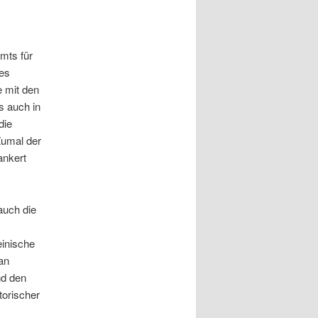
mts für
es
e mit den
s auch in
die
Zumal der
ankert
auch die
einische
an
nd den
torischer