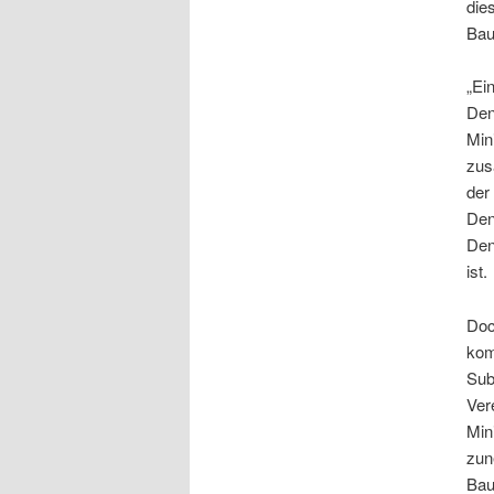
die
Bau
„Ei
Den
Min
zus
der
Den
Den
ist.
Doc
kom
Sub
Ver
Min
zun
Bau