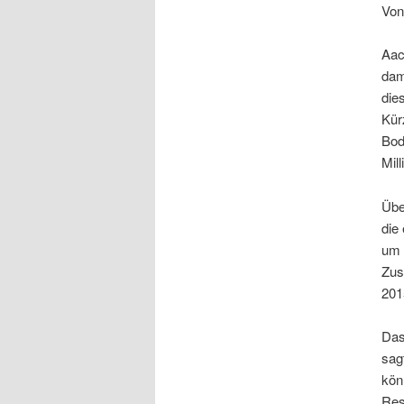
Von
Aac
dam
die
Kür
Bod
Mil
Übe
die
um 
Zus
201
Das
sag
kön
Res