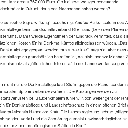
sem Jahr erneut 767 000 Euro. Ob kleinere, weniger bedeutende
denkmäler in Zukunft dann das Nachsehen haben werden?
ne schlechte Signalwirkung“, bescheinigt Andrea Pufke, Leiterin des A
kmalpflege beim Landschaftsverband Rheinland (LVR) den Plänen d
isteriums. Damit werde Eigentümern der Eindruck vermittelt, dass si
ätzlichen Kosten für ihr Denkmal künftig alleingelassen würden. „Das
 Denkmalpflege gespart werden muss, war klar“, sagt sie, aber dass 
kmalpflege so grundsätzlich betroffen ist, sei nicht nachvollziehbar. 
kmalschutz als „öffentliches Interesse“ in der Landesverfassung ver
h nicht nur die Denkmalpflege läuft Sturm gegen die Pläne, sondern 
munalen Spitzenverbände warnen: „Die Kürzungen werden zu
stanzverlusten bei Baudenkmälern führen.“ Noch weiter geht der Rh
ein für Denkmalpflege und Landschaftsschutz in einem offenen Brief 
isterpräsidentin Hannelore Kraft. Die Landesregierung nehme „billige
ehmenden Verfall und die Zerstörung zumeist unwiederbringlicher his
substanz und archäologischer Stätten in Kauf“.