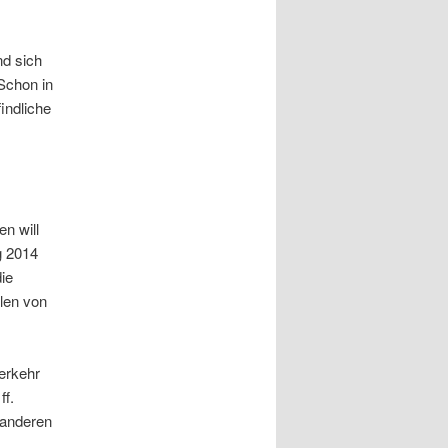
nd sich
 Schon in
indliche
n will
g 2014
ie
len von
erkehr
ff.
n anderen