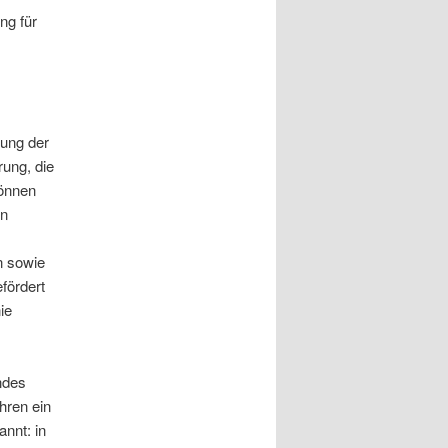
ng für
lung der
rung, die
können
en
n sowie
fördert
ie
ndes
hren ein
nnt: in