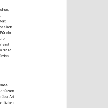
achen,
t
ten:
Mosaiken
Für die
uro,
r sind
n diese
würden
 dass
schützten
 über Art
entlichen