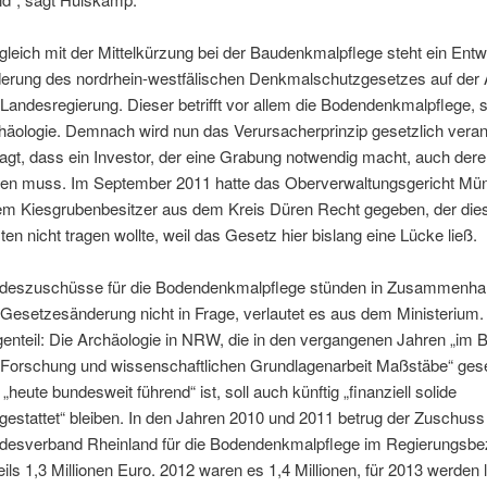
tgleich mit der Mittelkürzung bei der Baudenkmalpflege steht ein Entw
erung des nordrhein-westfälischen Denkmalschutzgesetzes auf der
 Landesregierung. Dieser betrifft vor allem die Bodendenkmalpflege, s
häologie. Demnach wird nun das Verursacherprinzip gesetzlich veran
agt, dass ein Investor, der eine Grabung notwendig macht, auch der
gen muss. Im September 2011 hatte das Oberverwaltungsgericht Mün
em Kiesgrubenbesitzer aus dem Kreis Düren Recht gegeben, der die
ten nicht tragen wollte, weil das Gesetz hier bislang eine Lücke ließ.
deszuschüsse für die Bodendenkmalpflege stünden in Zusammenha
 Gesetzesänderung nicht in Frage, verlautet es aus dem Ministerium.
enteil: Die Archäologie in NRW, die in den vergangenen Jahren „im 
 Forschung und wissenschaftlichen Grundlagenarbeit Maßstäbe“ gese
„heute bundesweit führend“ ist, soll auch künftig „finanziell solide
gestattet“ bleiben. In den Jahren 2010 und 2011 betrug der Zuschuss
desverband Rheinland für die Bodendenkmalpflege im Regierungsbez
eils 1,3 Millionen Euro. 2012 waren es 1,4 Millionen, für 2013 werden 