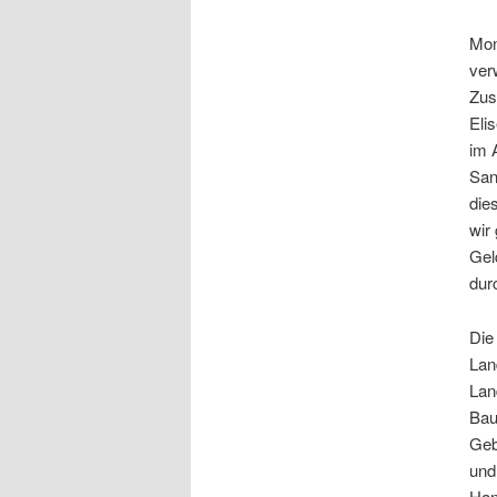
Mon
ver
Zus
Eli
im 
San
die
wir
Gel
dur
Die
Lan
Lan
Bau
Geb
und
Han