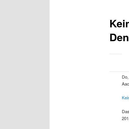
Kei
Den
Do,
Aac
Kei
Das
201