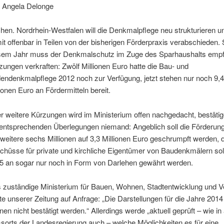
 Angela Delonge
hen. Nordrhein-Westfalen will die Denkmalpflege neu strukturieren u
it offenbar in Teilen von der bisherigen Förderpraxis verabschieden.
sem Jahr muss der Denkmalschutz im Zuge des Sparhaushalts empf
zungen verkraften: Zwölf Millionen Euro hatte die Bau- und
endenkmalpflege 2012 noch zur Verfügung, jetzt stehen nur noch 9,4
lionen Euro an Fördermitteln bereit.
r weitere Kürzungen wird im Ministerium offen nachgedacht, bestätige
 entsprechenden Überlegungen niemand: Angeblich soll die Förderun
weitere sechs Millionen auf 3,3 Millionen Euro geschrumpft werden, d
chüsse für private und kirchliche Eigentümer von Baudenkmälern sol
5 an sogar nur noch in Form von Darlehen gewährt werden.
 zuständige Ministerium für Bauen, Wohnen, Stadtentwicklung und V
te unserer Zeitung auf Anfrage: „Die Darstellungen für die Jahre 2014 
nen nicht bestätigt werden.“ Allerdings werde „aktuell geprüft – wie i
sorts der Landesregierung auch – welche Möglichkeiten es für eine