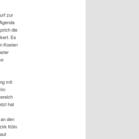
urf zur
 Agenda
prich die
kert. Es
en Kosten
ster
se
ng mit
 Im
Bereich
tzt hat
 an den
irk Köln
laut