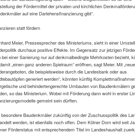
tellung der Fördermittel der privaten und kirchlichen Denkmalförderu
denkmäler auf eine Darlehensfinanzierung gibt“.
anzieren statt fördern
nhard Meier, Pressesprecher des Ministeriums, sieht in einer Umstel
derpolitik durchaus positive Effekte. Im Gegensatz zur jetzigen Förde
h bei einer Sanierung nur auf denkmalbedingte Mehrkosten bezieht, 
 damit „einen ganz anderen Spielraum“ eröffnen, sagt Meier. Mit „neu
derangeboten, die beispielsweise durch die Landesbank oder aus
dtebautöpfen generiert werden“, könnten künftig Komplettmaßnahme
rgetische und behindertengerechte Umbauten von Baudenkmälern ge
den, so das Ministerium. Wobei mit Förderung dann wohl in erster Lin
anzierungsmodelle gemeint sein dürften.
 besondere Baudenkmäler zukünftig von der Zuschusspolitik des La
andelt werden, ist ebenfalls noch offen. Dem Kölner Dom wird seit Ja
ener Förderstatus mit entsprechendem Titel im Landeshaushalt zuerka