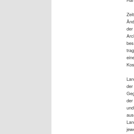
Zei
Änd
der
Arc
bes
tra
ein
Kos
Lan
der
Geg
der
und 
aus
Lan
jew