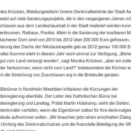
ika Krücken, Abteilungsleiterin Untere Denkmalbehörde der Stadt A
weist auf viele Sanierungsprojekte, die in den vergangenen Jahren mi
chüssen aus dem Landeshaushalt in der Stadt realisiert werden konn
senbrunnen, Rathaus, Ponttor. Allein in die Sanierung der kostbaren 
Aachener Dom sind von 2010 bis 2012 über 200 000 Euro geflossen. 
ierung des Dachs der Nikolauskapelle gab es 2012 genau 100 000 E
selbe Summe steht in diesem Jahr noch einmal zur Verfügung. „Bishe
 gut vom Land versorgt worden“, sagt Monika Krücken, „aber wo solle
der herkommen, wenn nicht vom Land?“ Insbesondere die Kirchen 
ch die Streichung von Zuschüssen arg in die Bredouille geraten.
 Bistümer in Nordrhein-Westfalen kritisieren die Kürzungen der
desregierung ebenfalls. Der Leiter des Katholischen Büros bei
desregierung und Landtag, Prälat Martin Hülskamp, sieht die Gefahr,
denkmäler verfallen, wenn die Eigentümer selbst für ihre denkmalge
äude aufkommen sollen. „Wir brauchen jetzt einen ernsthaften Dialog
 Umfang des Denkmalschutzes und die finanzielle Beteiligung der öff
d“, sagt Hülskamp.