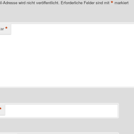
*
l-Adresse wird nicht veröffentlicht.
Erforderliche Felder sind mit
markiert
*
ar
*