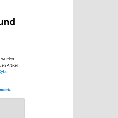
 und
on wurden
en Artikel
Cyber-
malink
.