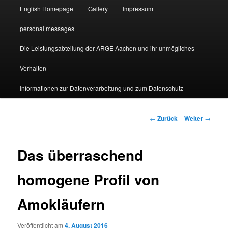
English Homepage
Gallery
Impressum
personal messages
Die Leistungsabteilung der ARGE Aachen und ihr unmögliches
Verhalten
Informationen zur Datenverarbeitung und zum Datenschutz
Beitragsnavigation
←
Zurück
Weiter
→
Das überraschend
homogene Profil von
Amokläufern
Veröffentlicht am
4. August 2016