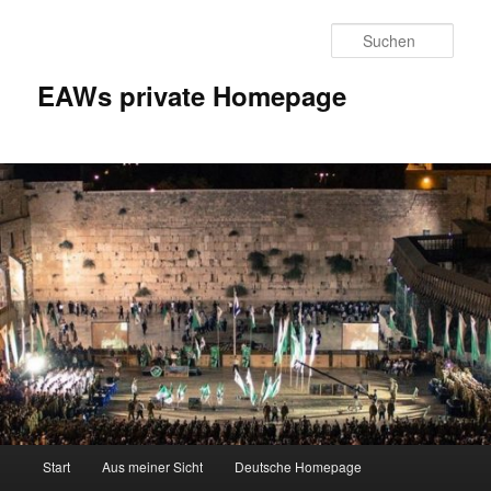
Zum
Inhalt
Such
wechseln
EAWs private Homepage
Hauptmenü
Start
Aus meiner Sicht
Deutsche Homepage