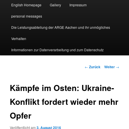
English Homepage
Gallery
Impressum
personal messages
Die Leistungsabteilung der ARGE Aachen und ihr unmögliches
Verhalten
Informationen zur Datenverarbeitung und zum Datenschutz
Beitragsnavigation
←
Zurück
Weiter
→
Kämpfe im Osten: Ukraine-
Konflikt fordert wieder mehr
Opfer
Veröffentlicht am
3. August 2016