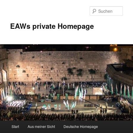
Zum
Inhalt
Such
wechseln
EAWs private Homepage
Hauptmenü
Start
Aus meiner Sicht
Deutsche Homepage