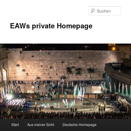
Zum
Inhalt
Such
wechseln
EAWs private Homepage
Hauptmenü
Start
Aus meiner Sicht
Deutsche Homepage