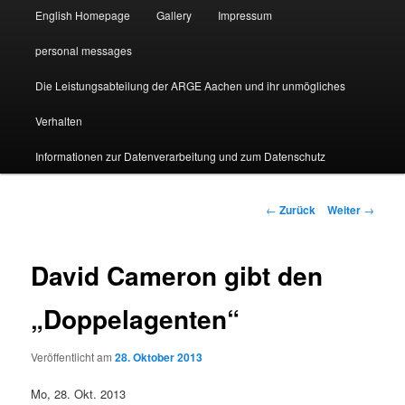
English Homepage
Gallery
Impressum
personal messages
Die Leistungsabteilung der ARGE Aachen und ihr unmögliches
Verhalten
Informationen zur Datenverarbeitung und zum Datenschutz
Beitragsnavigation
←
Zurück
Weiter
→
David Cameron gibt den
„Doppelagenten“
Veröffentlicht am
28. Oktober 2013
Mo, 28. Okt. 2013