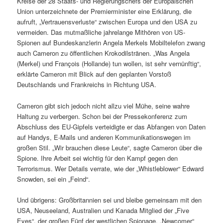
Kreise der 28 Staats- und Regierungschefs der Europäischen
Union unterzeichnete der Premierminister eine Erklärung, die
aufruft, „Vertrauensverluste“ zwischen Europa und den USA zu
vermeiden. Das mutmaßliche jahrelange Mithören von US-
Spionen auf Bundeskanzlerin Angela Merkels Mobiltelefon zwang
auch Cameron zu öffentlichen Krokodilstränen. „Was Angela
(Merkel) und François (Hollande) tun wollen, ist sehr vernünftig“,
erklärte Cameron mit Blick auf den geplanten Vorstoß
Deutschlands und Frankreichs in Richtung USA.
Cameron gibt sich jedoch nicht allzu viel Mühe, seine wahre
Haltung zu verbergen. Schon bei der Pressekonferenz zum
Abschluss des EU-Gipfels verteidigte er das Abfangen von Daten
auf Handys, E-Mails und anderen Kommunikationswegen im
großen Stil. „Wir brauchen diese Leute“, sagte Cameron über die
Spione. Ihre Arbeit sei wichtig für den Kampf gegen den
Terrorismus. Wer Details verrate, wie der „Whistleblower“ Edward
Snowden, sei ein „Feind“.
Und übrigens: Großbritannien sei und bleibe gemeinsam mit den
USA, Neuseeland, Australien und Kanada Mitglied der „Five
Eyes“, der großen Fünf der westlichen Spionage. „Newcomer“