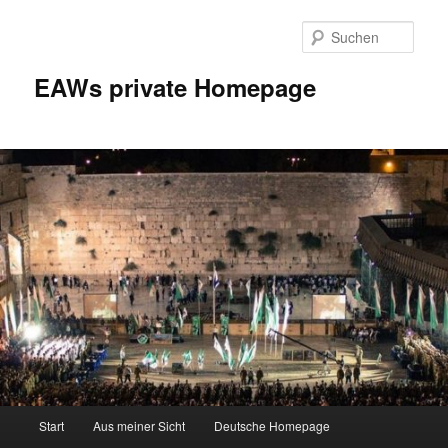
Zum
Inhalt
Such
wechseln
EAWs private Homepage
Hauptmenü
Start
Aus meiner Sicht
Deutsche Homepage