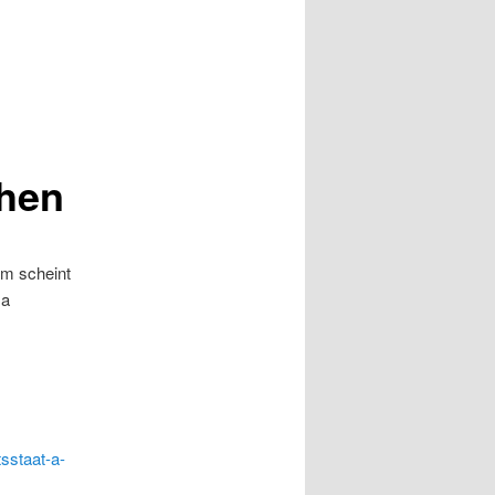
chen
em scheint
Da
tsstaat-a-