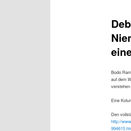
Deba
Nie
ein
Bodo Rame
auf dem W
verstehen 
Eine Kolu
Den vollst
http://www
994615.ht