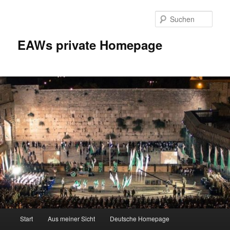
Zum
Inhalt
Such
wechseln
EAWs private Homepage
Hauptmenü
Start
Aus meiner Sicht
Deutsche Homepage