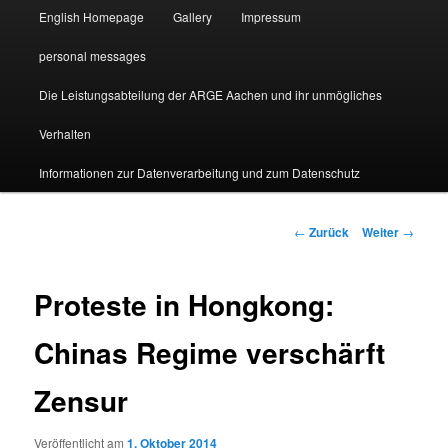
English Homepage
Gallery
Impressum
personal messages
Die Leistungsabteilung der ARGE Aachen und ihr unmögliches
Verhalten
Informationen zur Datenverarbeitung und zum Datenschutz
Beitragsnavigation
←
Zurück
Weiter
→
Proteste in Hongkong:
Chinas Regime verschärft
Zensur
Veröffentlicht am
1. Oktober 2014