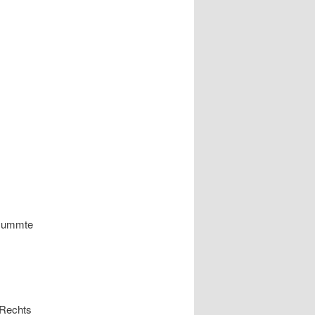
rmummte
 Rechts