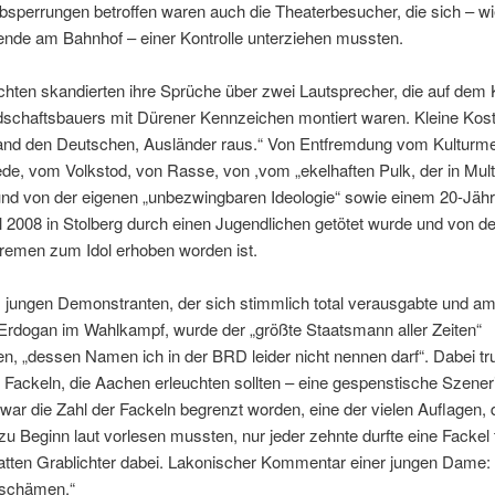
bsperrungen betroffen waren auch die Theaterbesucher, die sich – w
ende am Bahnhof – einer Kontrolle unterziehen mussten.
hten skandierten ihre Sprüche über zwei Lautsprecher, die auf dem K
dschaftsbauers mit Dürener Kennzeichen montiert waren. Kleine Kos
and den Deutschen, Ausländer raus.“ Von Entfremdung vom Kultur
de, vom Volkstod, von Rasse, von ,vom „ekelhaften Pulk, der in Multi
und von der eigenen „unbezwingbaren Ideologie“ sowie einem 20-Jähr
l 2008 in Stolberg durch einen Jugendlichen getötet wurde und von d
remen zum Idol erhoben worden ist.
 jungen Demonstranten, der sich stimmlich total verausgabte und a
Erdogan im Wahlkampf, wurde der „größte Staatsmann aller Zeiten“
, „dessen Namen ich in der BRD leider nicht nennen darf“. Dabei tr
 Fackeln, die Aachen erleuchten sollten – eine gespenstische Szener
 war die Zahl der Fackeln begrenzt worden, eine der vielen Auflagen, d
u Beginn laut vorlesen mussten, nur jeder zehnte durfte eine Fackel 
atten Grablichter dabei. Lakonischer Kommentar einer jungen Dame:
 schämen.“