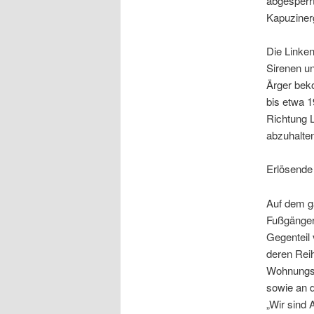
abgesperr
Kapuziner
Die Linken
Sirenen u
Ärger beko
bis etwa 
Richtung 
abzuhalte
Erlösende
Auf dem g
Fußgänger
Gegenteil 
deren Reih
Wohnungsf
sowie an 
„Wir sind 