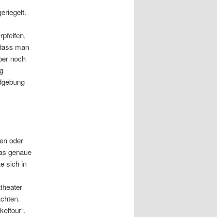
riegelt.
rpfeifen,
 dass man
ber noch
g
ndgebung
en oder
das genaue
e sich in
theater
chten.
keltour“.