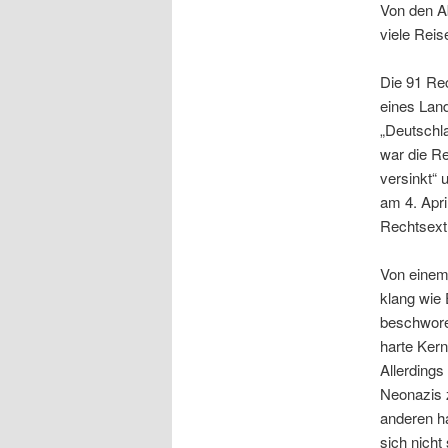
Von den A
viele Reis
Die 91 Rec
eines Lan
„Deutschl
war die Re
versinkt“ 
am 4. Apri
Rechtsext
Von einem
klang wie 
beschworen
harte Kern
Allerdings
Neonazis z
anderen h
sich nicht