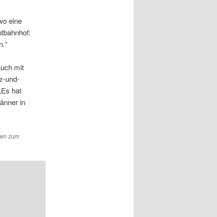
wo eine
tbahnhof:
n.“
auch mit
z-und-
„Es hat
änner in
hen zum