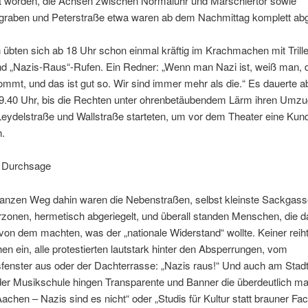
t worden, die Achsen zwischen Normaluhr und Marschiertor sowie
graben und Peterstraße etwa waren ab dem Nachmittag komplett abge
 übten sich ab 18 Uhr schon einmal kräftig im Krachmachen mit Trille
nd „Nazis-Raus“-Rufen. Ein Redner: „Wenn man Nazi ist, weiß man,
mmt, und das ist gut so. Wir sind immer mehr als die.“ Es dauerte a
19.40 Uhr, bis die Rechten unter ohrenbetäubendem Lärm ihren Umzu
Leydelstraße und Wallstraße starteten, um vor dem Theater eine Ku
n.
 Durchsage
anzen Weg dahin waren die Nebenstraßen, selbst kleinste Sackgass
zonen, hermetisch abgeriegelt, und überall standen Menschen, die 
von dem machten, was der „nationale Widerstand“ wollte. Keiner reiht
en ein, alle protestierten lautstark hinter den Absperrungen, vom
enster aus oder der Dachterrasse: „Nazis raus!“ Und auch am Stadt
der Musikschule hingen Transparente und Banner die überdeutlich ma
Aachen – Nazis sind es nicht“ oder „Studis für Kultur statt brauner Fac