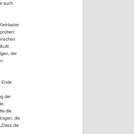
ie auch
leinlaster
tproben:
menschen
kulti
igen, der
en
m Ende
ug der
ie.
ie die
tragen, die
 „Dass die