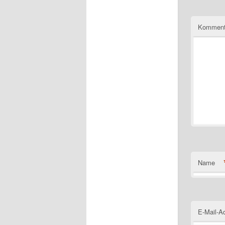
Komment
Name
E-Mail-A