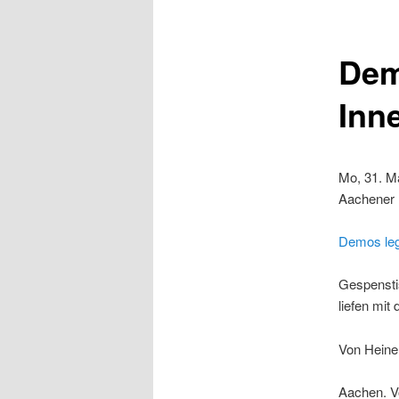
Dem
Inn
Mo, 31. M
Aachener N
Demos leg
Gespensti
liefen mit
Von Heine
Aachen. V