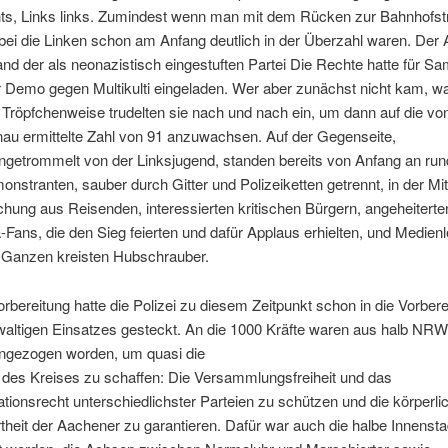
hts, Links links. Zumindest wenn man mit dem Rücken zur Bahnhofst
bei die Linken schon am Anfang deutlich in der Überzahl waren. Der
nd der als neonazistisch eingestuften Partei Die Rechte hatte für S
 Demo gegen Multikulti eingeladen. Wer aber zunächst nicht kam, wa
Tröpfchenweise trudelten sie nach und nach ein, um dann auf die vo
nau ermittelte Zahl von 91 anzuwachsen. Auf der Gegenseite,
etrommelt von der Linksjugend, standen bereits von Anfang an run
stranten, sauber durch Gitter und Polizeiketten getrennt, in der Mit
hung aus Reisenden, interessierten kritischen Bürgern, angeheiterte
Fans, die den Sieg feierten und dafür Applaus erhielten, und Medienl
Ganzen kreisten Hubschrauber.
rbereitung hatte die Polizei zu diesem Zeitpunkt schon in die Vorbere
waltigen Einsatzes gesteckt. An die 1000 Kräfte waren aus halb NRW
gezogen worden, um quasi die
 des Kreises zu schaffen: Die Versammlungsfreiheit und das
ionsrecht unterschiedlichster Parteien zu schützen und die körperli
heit der Aachener zu garantieren. Dafür war auch die halbe Innensta