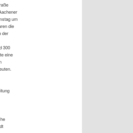
raße
 Aachener
amstag um
ren die
n der
d 300
te eine
n
euten.
itung
che
dt