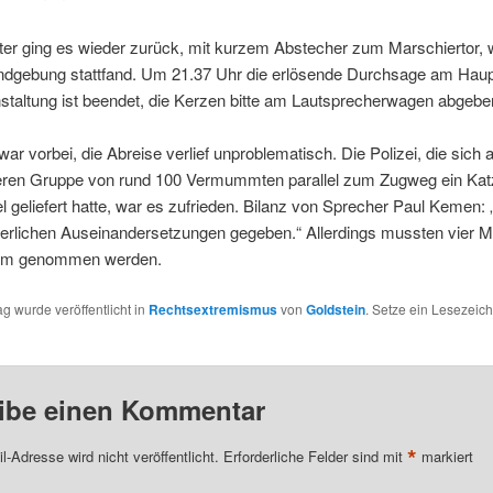
er ging es wieder zurück, mit kurzem Abstecher zum Marschiertor, 
ndgebung stattfand. Um 21.37 Uhr die erlösende Durchsage am Haup
staltung ist beendet, die Kerzen bitte am Lautsprecherwagen abgebe
ar vorbei, die Abreise verlief unproblematisch. Die Polizei, die sich 
teren Gruppe von rund 100 Vermummten parallel zum Zugweg ein Kat
 geliefert hatte, war es zufrieden. Bilanz von Sprecher Paul Kemen: 
perlichen Auseinandersetzungen gegeben.“ Allerdings mussten vier M
m genommen werden.
ag wurde veröffentlicht in
Rechtsextremismus
von
Goldstein
. Setze ein Lesezeic
ibe einen Kommentar
*
l-Adresse wird nicht veröffentlicht.
Erforderliche Felder sind mit
markiert