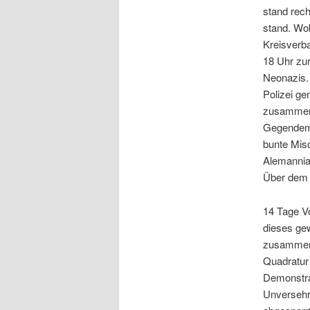
stand rec
stand. Wo
Kreisverba
18 Uhr zur
Neonazis. 
Polizei ge
zusammeng
Gegendemon
bunte Misc
Alemannia-
Über dem 
14 Tage Vo
dieses ge
zusammen
Quadratur
Demonstrat
Unversehrt