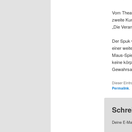
Vom Theat
zweite Ku
„Die Veran
Der Spuk w
einer wei
Maus-Spiel
keine kör
Gewahrsa
Dieser Eintr
Permalink
.
Schre
Deine E-Mai