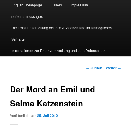
English Homepage
Gallery
Impressum
personal messages
Die Leistungsabteilung der ARGE Aachen und ihr unmögliches
Verhalten
Informationen zur Datenverarbeitung und zum Datenschutz
Beitragsnavigation
←
Zurück
Weiter
→
Der Mord an Emil und
Selma Katzenstein
Veröffentlicht am
25. Juli 2012