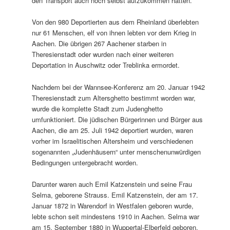
den Transport auch noch selbst aufzukommen hatten.
Von den 980 Deportierten aus dem Rheinland überlebten
nur 61 Menschen, elf von ihnen lebten vor dem Krieg in
Aachen. Die übrigen 267 Aachener starben in
Theresienstadt oder wurden nach einer weiteren
Deportation in Auschwitz oder Treblinka ermordet.
Nachdem bei der Wannsee-Konferenz am 20. Januar 1942
Theresienstadt zum Altersghetto bestimmt worden war,
wurde die komplette Stadt zum Judenghetto
umfunktioniert. Die jüdischen Bürgerinnen und Bürger aus
Aachen, die am 25. Juli 1942 deportiert wurden, waren
vorher im Israelitischen Altersheim und verschiedenen
sogenannten „Judenhäusern“ unter menschenunwürdigen
Bedingungen untergebracht worden.
Darunter waren auch Emil Katzenstein und seine Frau
Selma, geborene Strauss. Emil Katzenstein, der am 17.
Januar 1872 in Warendorf in Westfalen geboren wurde,
lebte schon seit mindestens 1910 in Aachen. Selma war
am 15. September 1880 in Wuppertal-Elberfeld geboren.