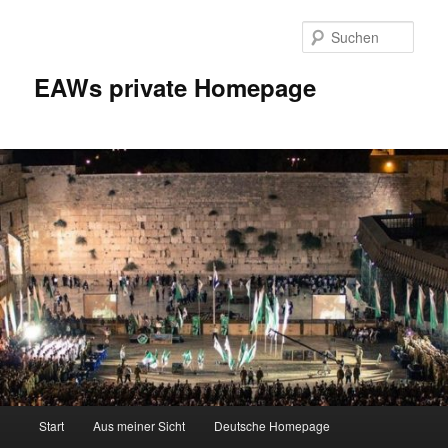
Zum
Inhalt
Such
wechseln
EAWs private Homepage
Hauptmenü
Start
Aus meiner Sicht
Deutsche Homepage