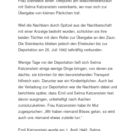
Frau Steinbeck einen Treffpunkt am Maschendrahtzaun
mit Selma Katzenstein vereinbarte, wo man sich zur
Übergabe von kleinen Päckchen traf.
Weil die Nachbarn durch Spitzel aus der Nachbarschaft
mit einer Anzeige bedroht wurden, schickten sie ihre
beiden Töchter mit dem Roller zur Übergabe an den Zaun.
Die Steinbecks blieben jedoch den Eheleuten bis zur
Deportation am 25. Juli 1942 tatkräftig verbunden.
Wenige Tage vor der Deportation ließ sich Selma
Katzenstein einige wenige Dinge bringen, von denen sie
dachte, sie könnten für den bevorstehenden Transport
hilfreich sein. Darunter war ein Kindertöpfchen. Auch bei
der Verladung zur Deportation war die Nachbarin dabei und
berichtete später, dass Emil und Selma Katzenstein fest
davon ausgingen, unbehelligt nach Aachen
zurückzukehren. Frau Katzenstein habe ihr Mut
zugesprochen: „Wir haben niemand Böses getan, so wird
auch uns niemand etwas zuleide tun.“
Emil Katzenstein wurde am 1. April 1943, Selma