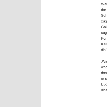
Wäh
der
Sch
zug
Gal
sog
Pon
Kai
die
„Wi
weg
den
er 
Euc
die