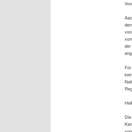
Von
Aac
dem
von
vom
der
ang
Für
kei
Nat
Reg
Hei
Die
Kan
von