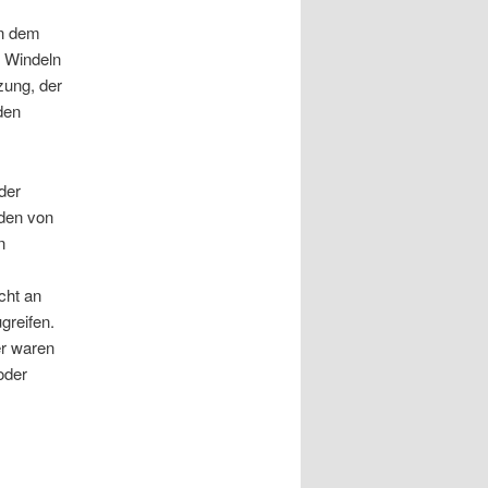
in dem
e Windeln
zung, der
den
der
nden von
n
cht an
greifen.
er waren
oder