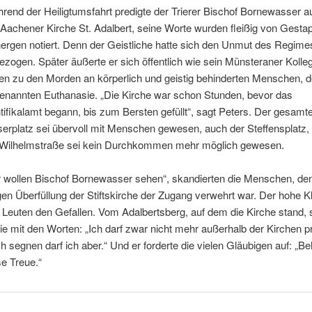
rend der Heiligtumsfahrt predigte der Trierer Bischof Bornewasser a
 Aachener Kirche St. Adalbert, seine Worte wurden fleißig von Gesta
ergen notiert. Denn der Geistliche hatte sich den Unmut des Regime
ezogen. Später äußerte er sich öffentlich wie sein Münsteraner Kolle
en zu den Morden an körperlich und geistig behinderten Menschen, d
enannten Euthanasie. „Die Kirche war schon Stunden, bevor das
tifikalamt begann, bis zum Bersten gefüllt“, sagt Peters. Der gesamt
serplatz sei übervoll mit Menschen gewesen, auch der Steffensplatz,
 Wilhelmstraße sei kein Durchkommen mehr möglich gewesen.
r wollen Bischof Bornewasser sehen“, skandierten die Menschen, de
en Überfüllung der Stiftskirche der Zugang verwehrt war. Der hohe Kle
 Leuten den Gefallen. Vom Adalbertsberg, auf dem die Kirche stand,
sie mit den Worten: „Ich darf zwar nicht mehr außerhalb der Kirchen p
h segnen darf ich aber.“ Und er forderte die vielen Gläubigen auf: „Be
se Treue.“