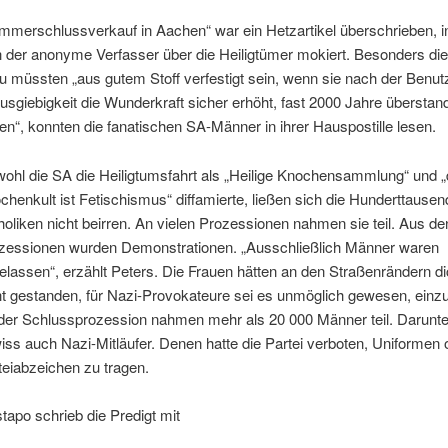
mmerschlussverkauf in Aachen“ war ein Hetzartikel überschrieben, 
h der anonyme Verfasser über die Heiligtümer mokiert. Besonders di
u müssten „aus gutem Stoff verfestigt sein, wenn sie nach der Benut
Ausgiebigkeit die Wunderkraft sicher erhöht, fast 2000 Jahre überstan
en“, konnten die fanatischen SA-Männer in ihrer Hauspostille lesen.
ohl die SA die Heiligtumsfahrt als „Heilige Knochensammlung“ und „
chenkult ist Fetischismus“ diffamierte, ließen sich die Hunderttause
holiken nicht beirren. An vielen Prozessionen nahmen sie teil. Aus de
zessionen wurden Demonstrationen. „Ausschließlich Männer waren
elassen“, erzählt Peters. Die Frauen hätten an den Straßenrändern di
ht gestanden, für Nazi-Provokateure sei es unmöglich gewesen, einzu
der Schlussprozession nahmen mehr als 20 000 Männer teil. Darunt
iss auch Nazi-Mitläufer. Denen hatte die Partei verboten, Uniformen 
teiabzeichen zu tragen.
tapo schrieb die Predigt mit