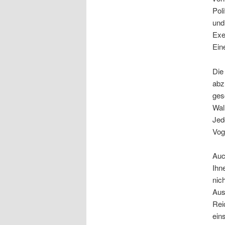
Pol
und
Exe
Ein
Die
abz
ges
Wal
Jed
Vog
Auc
Ihn
nic
Aus
Rei
ein