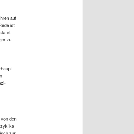
hren auf
Rede ist
sfahrt
ger zu
rhaupt
n
zi-
r von den
nzyklika
tisch zur