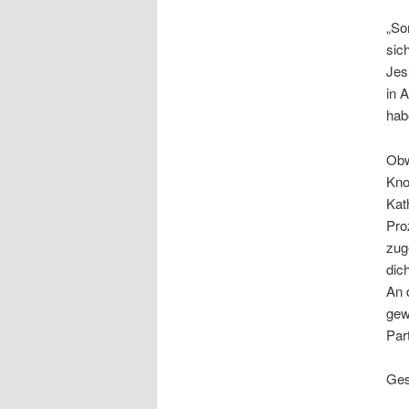
„So
sic
Jes
in 
hab
Obw
Kno
Kat
Pro
zug
dic
An 
gew
Par
Ges