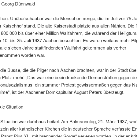
 Georg Dünnwald
hen. Unüberschaubar war die Menschenmenge, die im Juli vor 75 Ja
 Katschhof stand. Die alte Kaiserstadt platzte aus allen Nähten. Die 
 800 000 bis über einer Million Wallfahrern, die während der Heiligtum
 10. bis 25. Juli 1937 Aachen besuchten. Es waren weitaus mehr Pil
 alle sieben Jahre stattfindenden Wallfahrt gekommen als vorher
enommen worden war.
 die Busse, die die Pilger nach Aachen brachten, war in der Stadt übe
n Platz mehr. „Das war eine beeindruckende Demonstration gegen de
ionalsozialismus, ein stummer Protest gewissermaßen gegen das Na
ime“, ist der Aachener Domkapitular August Peters überzeugt.
kle Situation
 Situation war durchaus heikel. Am Palmsonntag, 21. März 1937, wa
zeln aller katholischer Kirchen die in deutscher Sprache verfasste E
 Papst Pius XI. „mit brennender Sorge“ verlesen worden, in der er kri