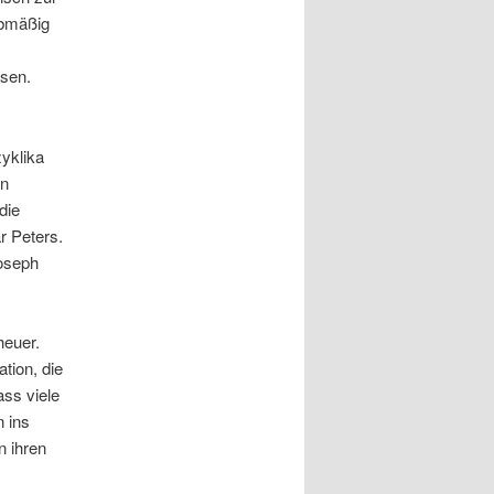
abmäßig
ssen.
yklika
en
die
ar Peters.
oseph
heuer.
tion, die
ass viele
 ins
n ihren