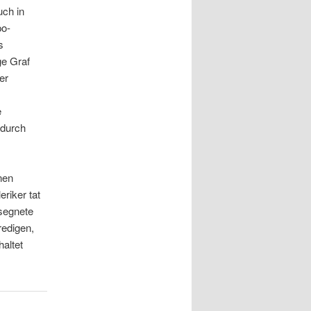
uch in
po-
s
ge Graf
er
e
 durch
nen
riker tat
 segnete
redigen,
haltet