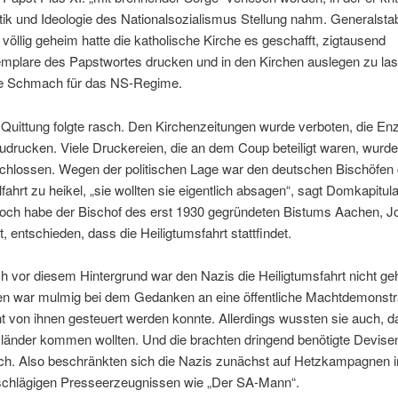
itik und Ideologie des Nationalsozialismus Stellung nahm. Generalst
 völlig geheim hatte die katholische Kirche es geschafft, zigtausend
mplare des Papstwortes drucken und in den Kirchen auslegen zu la
e Schmach für das NS-Regime.
 Quittung folgte rasch. Den Kirchenzeitungen wurde verboten, die Enz
udrucken. Viele Druckereien, die an dem Coup beteiligt waren, wurd
chlossen. Wegen der politischen Lage war den deutschen Bischöfen 
lfahrt zu heikel, „sie wollten sie eigentlich absagen“, sagt Domkapitul
och habe der Bischof des erst 1930 gegründeten Bistums Aachen, J
t, entschieden, dass die Heiligtumsfahrt stattfindet.
h vor diesem Hintergrund war den Nazis die Heiligtumsfahrt nicht ge
en war mulmig bei dem Gedanken an eine öffentliche Machtdemonstra
ht von ihnen gesteuert werden konnte. Allerdings wussten sie auch, d
länder kommen wollten. Und die brachten dringend benötigte Devisen
ch. Also beschränkten sich die Nazis zunächst auf Hetzkampagnen i
schlägigen Presseerzeugnissen wie „Der SA-Mann“.