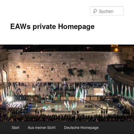
Zum
Inhalt
Such
wechseln
EAWs private Homepage
Hauptmenü
Start
Aus meiner Sicht
Deutsche Homepage