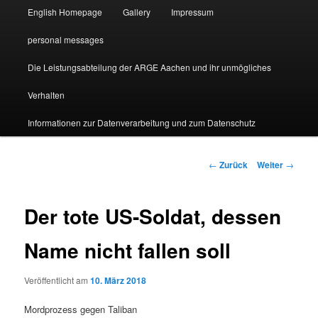
English Homepage
Gallery
Impressum
personal messages
Die Leistungsabteilung der ARGE Aachen und ihr unmögliches
Verhalten
Informationen zur Datenverarbeitung und zum Datenschutz
Beitragsnavigation
←
Zurück
Weiter
→
Der tote US-Soldat, dessen
Name nicht fallen soll
Veröffentlicht am
10. März 2018
Mordprozess gegen Taliban