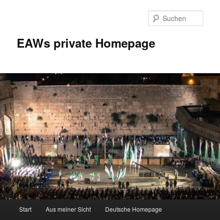
Zum
Inhalt
Such
wechseln
EAWs private Homepage
Hauptmenü
Start
Aus meiner Sicht
Deutsche Homepage