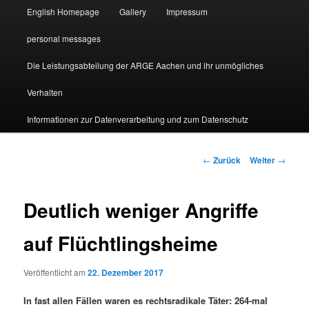
English Homepage
Gallery
Impressum
personal messages
Die Leistungsabteilung der ARGE Aachen und ihr unmögliches
Verhalten
Informationen zur Datenverarbeitung und zum Datenschutz
Beitragsnavigation
←
Zurück
Weiter
→
Deutlich weniger Angriffe
auf Flüchtlingsheime
Veröffentlicht am
22. Dezember 2017
In fast allen Fällen waren es rechtsradikale Täter: 264-mal