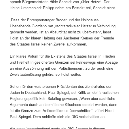
sprach Bürgermeisterin Hilde Scheidt von „übler Hetze“. Der
kleine Unterschied: Philipp nahm am Festakt teil, Scheidt nicht.
„Dass der Ehrenpreisträger Broder und der Holocaust-
Überlebende Giordano mit „rechtsradikaler Hetze“ in Verbindung
gebracht werden, ist an Absurdität nicht zu überbieten“, lässt
Holst an der klaren Haltung des Aachener Kreises der Freunde
des Staates Israel keinen Zweifel aufkommen.
Ein klares Votum für die Existenz des Staates Israel in Frieden
und Freiheit in gesicherten Grenzen sei keineswegs eine Absage
an eine Aussöhnung mit den Palästinensern, zu der auch eine
Zweistaatenlösung gehöre, so Holst weiter.
Schon für den verstorbenen Präsidenten des Zentralrates der
Juden in Deutschland, Paul Spiegel, sei Kritik an der israelischen
Regierungspolitik kein Sakrileg gewesen. „Wenn aber sachliche
Argumente durch antisemitische Klischees ersetzt werden, dann
ist die Grenze zum Antisemitismus überschritten“, zitiert Holst
Paul Spiegel. Dem schließe sich die DIG vorbehaltlos an.
Als grenzüberschreitend werte die DIG-Aachen in diesem