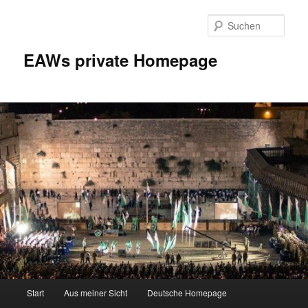
Zum
Inhalt
Such
wechseln
EAWs private Homepage
Hauptmenü
Start
Aus meiner Sicht
Deutsche Homepage