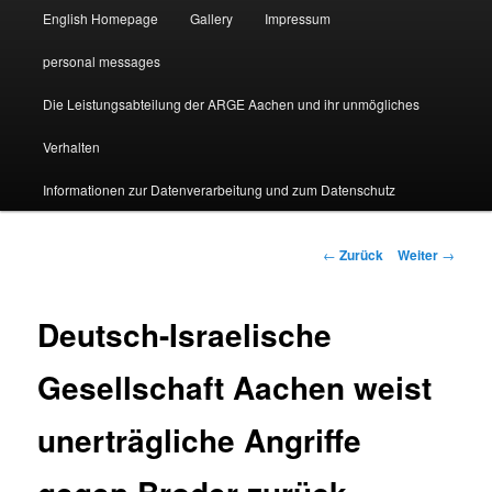
English Homepage
Gallery
Impressum
personal messages
Die Leistungsabteilung der ARGE Aachen und ihr unmögliches
Verhalten
Informationen zur Datenverarbeitung und zum Datenschutz
Beitragsnavigation
←
Zurück
Weiter
→
Deutsch-Israelische
Gesellschaft Aachen weist
unerträgliche Angriffe