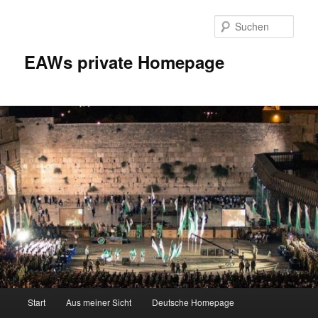
Zum
Inhalt
Such
wechseln
EAWs private Homepage
Hauptmenü
Start
Aus meiner Sicht
Deutsche Homepage