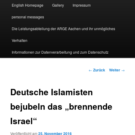
English Homepage
Gallery
Impressum
personal messages
Die Leistungsabteilung der ARGE Aachen und ihr unmögliches
Verhalten
Informationen zur Datenverarbeitung und zum Datenschutz
Beitragsnavigation
←
Zurück
Weiter
→
Deutsche Islamisten
bejubeln das „brennende
Israel“
Veröffentlicht am
25. November 2016