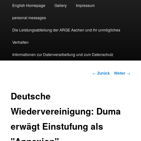
English Homepage
Gallery
Impressum
personal messages
Die Leistungsabteilung der ARGE Aachen und ihr unmögliches
Verhalten
Informationen zur Datenverarbeitung und zum Datenschutz
Beitragsnavigation
←
Zurück
Weiter
→
Deutsche
Wiedervereinigung: Duma
erwägt Einstufung als