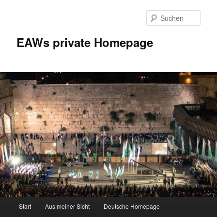
Zum
Inhalt
Such
wechseln
EAWs private Homepage
Hauptmenü
Start
Aus meiner Sicht
Deutsche Homepage