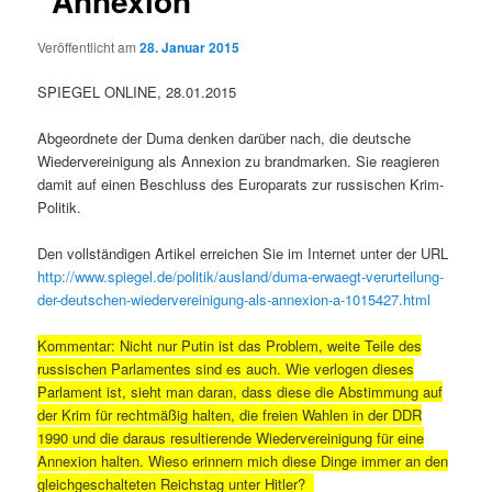
"Annexion"
Veröffentlicht am
28. Januar 2015
SPIEGEL ONLINE, 28.01.2015
Abgeordnete der Duma denken darüber nach, die deutsche
Wiedervereinigung als Annexion zu brandmarken. Sie reagieren
damit auf einen Beschluss des Europarats zur russischen Krim-
Politik.
Den vollständigen Artikel erreichen Sie im Internet unter der URL
http://www.spiegel.de/politik/ausland/duma-erwaegt-verurteilung-
der-deutschen-wiedervereinigung-als-annexion-a-1015427.html
Kommentar: Nicht nur Putin ist das Problem, weite Teile des
russischen Parlamentes sind es auch. Wie verlogen dieses
Parlament ist, sieht man daran, dass diese die Abstimmung auf
der Krim für rechtmäßig halten, die freien Wahlen in der DDR
1990 und die daraus resultierende Wiedervereinigung für eine
Annexion halten. Wieso erinnern mich diese Dinge immer an den
gleichgeschalteten Reichstag unter Hitler?