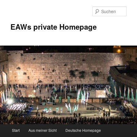
Zum
Inhalt
Such
wechseln
EAWs private Homepage
Hauptmenü
Start
Aus meiner Sicht
Deutsche Homepage