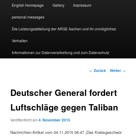
English Homepage
Gallery
Impressum
personal messages
Die Leistungsabteilung der ARGE Aachen und ihr unmögliches
Verhalten
Informationen zur Datenverarbeitung und zum Datenschutz
Beitragsnavigation
←
Zurück
Weiter
→
Deutscher General fordert
Luftschläge gegen Taliban
Veröffentlicht am
4. November 2015
Nachrichten-Artikel vom 04.11.2015 06:47 „Das Krebsgeschwür